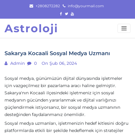
Skip
+2808272282
info@yourmail.com
to
content
Astroloji
Sakarya Kocaali Sosyal Medya Uzmanı
Admin
0
On Şub 06, 2024
Sosyal medya, günümüzün dijital dünyasında işletmeler
için vazgeçilmez bir pazarlama aracı haline gelmiştir.
Sakarya'nın Kocaali ilçesindeki işletmeniz için sosyal
medyanın gücünden yararlanmak ve dijital varlığınızı
güçlendirmek istiyorsanız, bir sosyal medya uzmanının
desteğinden faydalanmanız önemlidir.
Sosyal medya uzmanları, işletmenizin hedef kitlesini doğru
platformlarda etkili bir şekilde hedeflemek için stratejiler