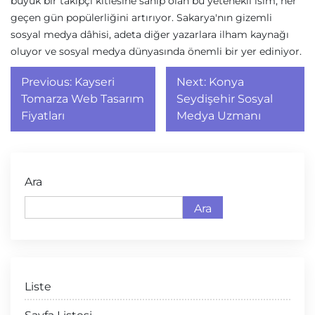
büyük bir takipçi kitlesine sahip olan bu yetenekli isim, her
geçen gün popülerliğini artırıyor. Sakarya'nın gizemli
sosyal medya dâhisi, adeta diğer yazarlara ilham kaynağı
oluyor ve sosyal medya dünyasında önemli bir yer ediniyor.
Yazı
Previous:
Kayseri
Next:
Konya
gezinmesi
Tomarza Web Tasarım
Seydişehir Sosyal
Fiyatları
Medya Uzmanı
Ara
Ara
Liste