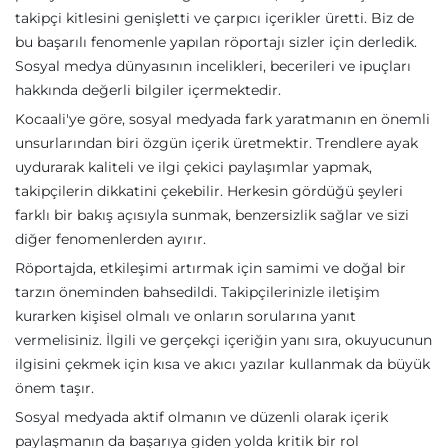
takipçi kitlesini genişletti ve çarpıcı içerikler üretti. Biz de
bu başarılı fenomenle yapılan röportajı sizler için derledik.
Sosyal medya dünyasının incelikleri, becerileri ve ipuçları
hakkında değerli bilgiler içermektedir.
Kocaali'ye göre, sosyal medyada fark yaratmanın en önemli
unsurlarından biri özgün içerik üretmektir. Trendlere ayak
uydurarak kaliteli ve ilgi çekici paylaşımlar yapmak,
takipçilerin dikkatini çekebilir. Herkesin gördüğü şeyleri
farklı bir bakış açısıyla sunmak, benzersizlik sağlar ve sizi
diğer fenomenlerden ayırır.
Röportajda, etkileşimi artırmak için samimi ve doğal bir
tarzın öneminden bahsedildi. Takipçilerinizle iletişim
kurarken kişisel olmalı ve onların sorularına yanıt
vermelisiniz. İlgili ve gerçekçi içeriğin yanı sıra, okuyucunun
ilgisini çekmek için kısa ve akıcı yazılar kullanmak da büyük
önem taşır.
Sosyal medyada aktif olmanın ve düzenli olarak içerik
paylaşmanın da başarıya giden yolda kritik bir rol