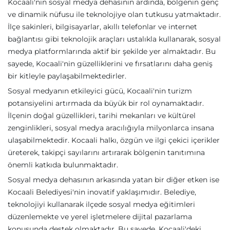
Kocaali'nin sosyal medya dehasının ardında, bölgenin genç
ve dinamik nüfusu ile teknolojiye olan tutkusu yatmaktadır.
İlçe sakinleri, bilgisayarlar, akıllı telefonlar ve internet
bağlantısı gibi teknolojik araçları ustalıkla kullanarak, sosyal
medya platformlarında aktif bir şekilde yer almaktadır. Bu
sayede, Kocaali'nin güzelliklerini ve fırsatlarını daha geniş
bir kitleyle paylaşabilmektedirler.
Sosyal medyanın etkileyici gücü, Kocaali'nin turizm
potansiyelini artırmada da büyük bir rol oynamaktadır.
İlçenin doğal güzellikleri, tarihi mekanları ve kültürel
zenginlikleri, sosyal medya aracılığıyla milyonlarca insana
ulaşabilmektedir. Kocaali halkı, özgün ve ilgi çekici içerikler
üreterek, takipçi sayılarını artırarak bölgenin tanıtımına
önemli katkıda bulunmaktadır.
Sosyal medya dehasının arkasında yatan bir diğer etken ise
Kocaali Belediyesi'nin inovatif yaklaşımıdır. Belediye,
teknolojiyi kullanarak ilçede sosyal medya eğitimleri
düzenlemekte ve yerel işletmelere dijital pazarlama
konusunda destek olmaktadır. Bu sayede, Kocaali'deki