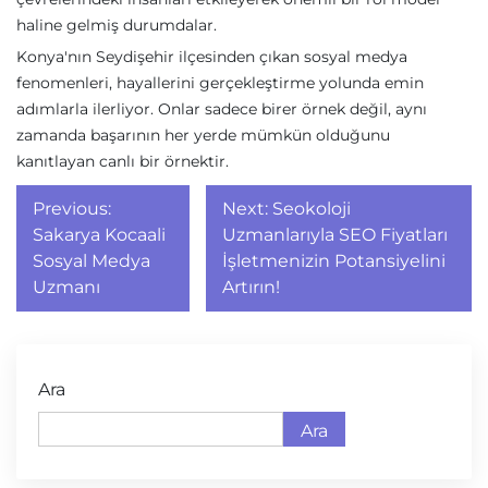
haline gelmiş durumdalar.
Konya'nın Seydişehir ilçesinden çıkan sosyal medya
fenomenleri, hayallerini gerçekleştirme yolunda emin
adımlarla ilerliyor. Onlar sadece birer örnek değil, aynı
zamanda başarının her yerde mümkün olduğunu
kanıtlayan canlı bir örnektir.
Yazı
Previous:
Next:
Seokoloji
gezinmesi
Sakarya Kocaali
Uzmanlarıyla SEO Fiyatları
Sosyal Medya
İşletmenizin Potansiyelini
Uzmanı
Artırın!
Ara
Ara