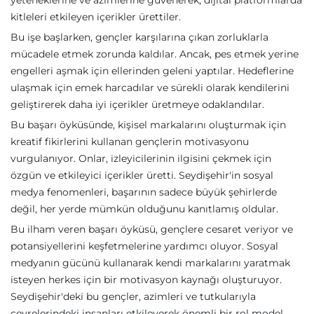
yeteneklerine ve azimlerine güvenerek, dijital platformlarda
kitleleri etkileyen içerikler ürettiler.
Bu işe başlarken, gençler karşılarına çıkan zorluklarla
mücadele etmek zorunda kaldılar. Ancak, pes etmek yerine
engelleri aşmak için ellerinden geleni yaptılar. Hedeflerine
ulaşmak için emek harcadılar ve sürekli olarak kendilerini
geliştirerek daha iyi içerikler üretmeye odaklandılar.
Bu başarı öyküsünde, kişisel markalarını oluşturmak için
kreatif fikirlerini kullanan gençlerin motivasyonu
vurgulanıyor. Onlar, izleyicilerinin ilgisini çekmek için
özgün ve etkileyici içerikler üretti. Seydişehir'in sosyal
medya fenomenleri, başarının sadece büyük şehirlerde
değil, her yerde mümkün olduğunu kanıtlamış oldular.
Bu ilham veren başarı öyküsü, gençlere cesaret veriyor ve
potansiyellerini keşfetmelerine yardımcı oluyor. Sosyal
medyanın gücünü kullanarak kendi markalarını yaratmak
isteyen herkes için bir motivasyon kaynağı oluşturuyor.
Seydişehir'deki bu gençler, azimleri ve tutkularıyla
çevrelerindeki insanları etkileyerek önemli bir rol model