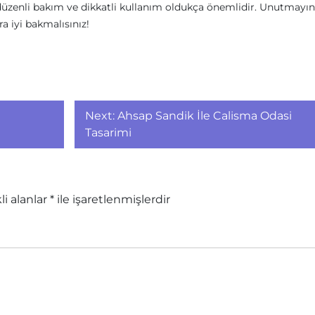
 düzenli bakım ve dikkatli kullanım oldukça önemlidir. Unutmayın
ra iyi bakmalısınız!
i
Next:
Ahsap Sandik İle Calisma Odasi
Tasarimi
li alanlar
*
ile işaretlenmişlerdir