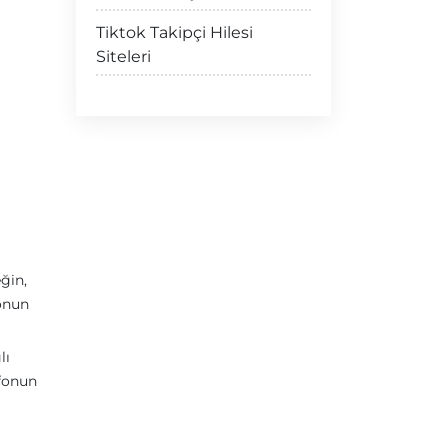
Tiktok Takipçi Hilesi
Siteleri
ğin,
fonun
lı
efonun