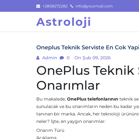
Skip
+2808272282
info@yourmail.com
to
Astroloji
content
Oneplus Teknik Serviste En Cok Yap
Admin
0
On Şub 09, 2026
OnePlus Teknik 
Onarımlar
Bu makalede,
OnePlus telefonlarının
teknik ser
sunulacak ve bu onarımların neden bu kadar yayg
tanınan bir marka. Ancak, her teknoloji ürününde
neler? İşte, en yaygın onarımlar:
Onarım Türü
Açıklama