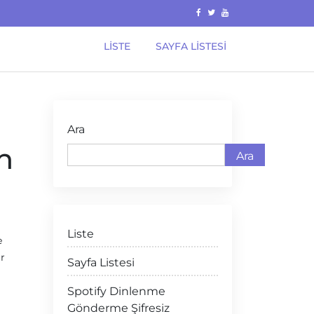
LISTE
SAYFA LISTESI
Ara
n
Ara
Liste
e
ar
Sayfa Listesi
Spotify Dinlenme
Gönderme Şifresiz