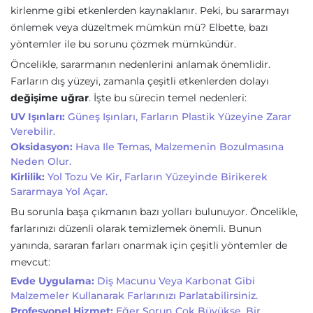
kirlenme gibi etkenlerden kaynaklanır. Peki, bu sararmayı
önlemek veya düzeltmek mümkün mü? Elbette, bazı
yöntemler ile bu sorunu çözmek mümkündür.
Öncelikle, sararmanın nedenlerini anlamak önemlidir.
Farların dış yüzeyi, zamanla çeşitli etkenlerden dolayı
değişime uğrar
. İşte bu sürecin temel nedenleri:
UV Işınları:
Güneş Işınları, Farların Plastik Yüzeyine Zarar
Verebilir.
Oksidasyon:
Hava Ile Temas, Malzemenin Bozulmasına
Neden Olur.
Kirlilik:
Yol Tozu Ve Kir, Farların Yüzeyinde Birikerek
Sararmaya Yol Açar.
Bu sorunla başa çıkmanın bazı yolları bulunuyor. Öncelikle,
farlarınızı düzenli olarak temizlemek önemli. Bunun
yanında, sararan farları onarmak için çeşitli yöntemler de
mevcut:
Evde Uygulama:
Diş Macunu Veya Karbonat Gibi
Malzemeler Kullanarak Farlarınızı Parlatabilirsiniz.
Profesyonel Hizmet:
Eğer Sorun Çok Büyükse, Bir