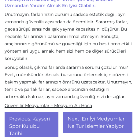
Uzmandan Yardım Almak En Iyisi Olabilir.
Unutmayın, farlarınızın durumu sadece estetik değil, aynı
zamanda güvenlik açısından da önemlidir. Sararmış farlar,
gece sürüşü sırasında ışık yayma kapasitesini düşürür. Bu
nedenle, farlarınızın bakımını ihmal etmeyin. Sonuçta,
araçlarınızın görünümü ve güvenliği için bu basit ama etkili
yöntemleri uygulamak, hem sizi hem de diğer sürücüleri
koruyabilir.
Sonuç olarak, çıkma farlarda sararma sorunu çözülür mü?
Evet, mümkündür. Ancak, bu sorunu önlemek için düzenli
bakım yapmak, farlarınızın ömrünü uzatacaktır. Unutmayın,
temiz ve parlak farlar, sadece aracınızın estetiğini
artırmakla kalmaz, aynı zamanda güvenliğinizi de sağlar.
Güvenilir Medyumlar – Medyum Ali Hoca
Yazı
Previous:
Kayseri
Next:
En İyi Medyumlar
gezinmesi
Spor Kulubu
Ne Tur İslemler Yapiyor
Tarihi