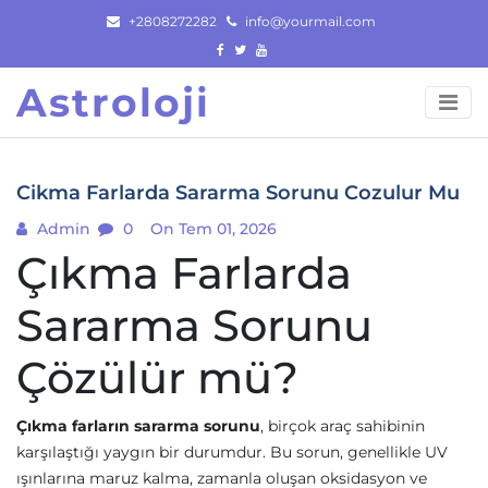
Skip
+2808272282
info@yourmail.com
to
content
Astroloji
Cikma Farlarda Sararma Sorunu Cozulur Mu
Admin
0
On Tem 01, 2026
Çıkma Farlarda
Sararma Sorunu
Çözülür mü?
Çıkma farların sararma sorunu
, birçok araç sahibinin
karşılaştığı yaygın bir durumdur. Bu sorun, genellikle UV
ışınlarına maruz kalma, zamanla oluşan oksidasyon ve