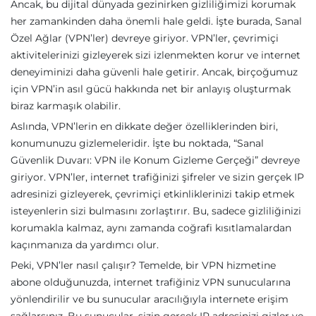
Ancak, bu dijital dünyada gezinirken gizliliğimizi korumak
her zamankinden daha önemli hale geldi. İşte burada, Sanal
Özel Ağlar (VPN’ler) devreye giriyor. VPN’ler, çevrimiçi
aktivitelerinizi gizleyerek sizi izlenmekten korur ve internet
deneyiminizi daha güvenli hale getirir. Ancak, birçoğumuz
için VPN’in asıl gücü hakkında net bir anlayış oluşturmak
biraz karmaşık olabilir.
Aslında, VPN’lerin en dikkate değer özelliklerinden biri,
konumunuzu gizlemeleridir. İşte bu noktada, “Sanal
Güvenlik Duvarı: VPN ile Konum Gizleme Gerçeği” devreye
giriyor. VPN’ler, internet trafiğinizi şifreler ve sizin gerçek IP
adresinizi gizleyerek, çevrimiçi etkinliklerinizi takip etmek
isteyenlerin sizi bulmasını zorlaştırır. Bu, sadece gizliliğinizi
korumakla kalmaz, aynı zamanda coğrafi kısıtlamalardan
kaçınmanıza da yardımcı olur.
Peki, VPN’ler nasıl çalışır? Temelde, bir VPN hizmetine
abone olduğunuzda, internet trafiğiniz VPN sunucularına
yönlendirilir ve bu sunucular aracılığıyla internete erişim