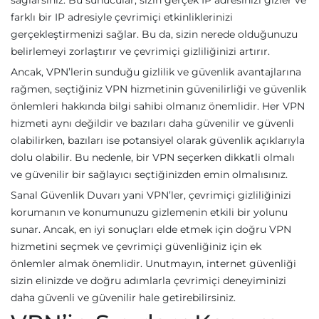
sağlarsınız. Bu sunucular, sizin gerçek IP adresinizi gizler ve
farklı bir IP adresiyle çevrimiçi etkinliklerinizi
gerçekleştirmenizi sağlar. Bu da, sizin nerede olduğunuzu
belirlemeyi zorlaştırır ve çevrimiçi gizliliğinizi artırır.
Ancak, VPN’lerin sunduğu gizlilik ve güvenlik avantajlarına
rağmen, seçtiğiniz VPN hizmetinin güvenilirliği ve güvenlik
önlemleri hakkında bilgi sahibi olmanız önemlidir. Her VPN
hizmeti aynı değildir ve bazıları daha güvenilir ve güvenli
olabilirken, bazıları ise potansiyel olarak güvenlik açıklarıyla
dolu olabilir. Bu nedenle, bir VPN seçerken dikkatli olmalı
ve güvenilir bir sağlayıcı seçtiğinizden emin olmalısınız.
Sanal Güvenlik Duvarı yani VPN’ler, çevrimiçi gizliliğinizi
korumanın ve konumunuzu gizlemenin etkili bir yolunu
sunar. Ancak, en iyi sonuçları elde etmek için doğru VPN
hizmetini seçmek ve çevrimiçi güvenliğiniz için ek
önlemler almak önemlidir. Unutmayın, internet güvenliği
sizin elinizde ve doğru adımlarla çevrimiçi deneyiminizi
daha güvenli ve güvenilir hale getirebilirsiniz.