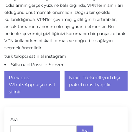
iddialarının gerçek yüzüne bakıldığında, VPN’lerin sınırları
olduğunu unutmamak önemlidir. Doğru bir şekilde
kullanıldığında, VPN’ler çevrimiçi gizliliğinizi artırabilir,
ancak tamamen anonim olmayı garanti etmezler. Bu
nedenle, çevrimiçi gizliliğinizi korumanın bir parçası olarak
VPN kullanırken dikkatli olmak ve doğru bir sağlayıcı
seçmek önemlidir.
turk takipci satin al instagram
Silkroad Private Server
Yazı
Previous:
Next:
Turkcell yurtdışı
gezinmesi
WhatsApp kişi nasıl
paketi nasıl yapılır
silinir
Ara
Ara