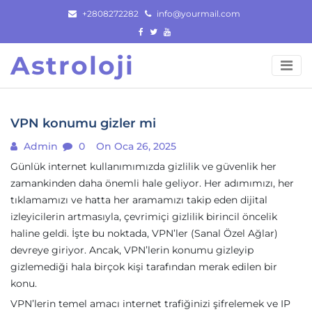
Skip
+2808272282
info@yourmail.com
to
content
Astroloji
VPN konumu gizler mi
Admin
0
On Oca 26, 2025
Günlük internet kullanımımızda gizlilik ve güvenlik her
zamankinden daha önemli hale geliyor. Her adımımızı, her
tıklamamızı ve hatta her aramamızı takip eden dijital
izleyicilerin artmasıyla, çevrimiçi gizlilik birincil öncelik
haline geldi. İşte bu noktada, VPN’ler (Sanal Özel Ağlar)
devreye giriyor. Ancak, VPN’lerin konumu gizleyip
gizlemediği hala birçok kişi tarafından merak edilen bir
konu.
VPN’lerin temel amacı internet trafiğinizi şifrelemek ve IP