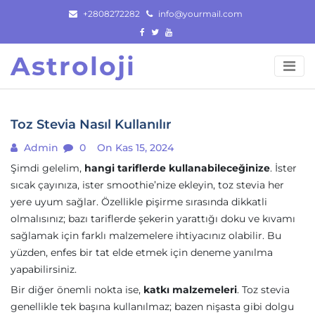
Skip
+2808272282
info@yourmail.com
to
content
Astroloji
Toz Stevia Nasıl Kullanılır
Admin
0
On Kas 15, 2024
Şimdi gelelim,
hangi tariflerde kullanabileceğinize
. İster
sıcak çayınıza, ister smoothie’nize ekleyin, toz stevia her
yere uyum sağlar. Özellikle pişirme sırasında dikkatli
olmalısınız; bazı tariflerde şekerin yarattığı doku ve kıvamı
sağlamak için farklı malzemelere ihtiyacınız olabilir. Bu
yüzden, enfes bir tat elde etmek için deneme yanılma
yapabilirsiniz.
Bir diğer önemli nokta ise,
katkı malzemeleri
. Toz stevia
genellikle tek başına kullanılmaz; bazen nişasta gibi dolgu