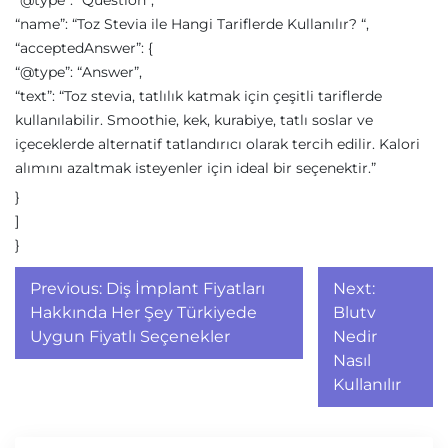
“@type”: “Question”,
“name”: “Toz Stevia ile Hangi Tariflerde Kullanılır? “,
“acceptedAnswer”: {
“@type”: “Answer”,
“text”: “Toz stevia, tatlılık katmak için çeşitli tariflerde
kullanılabilir. Smoothie, kek, kurabiye, tatlı soslar ve
içeceklerde alternatif tatlandırıcı olarak tercih edilir. Kalori
alımını azaltmak isteyenler için ideal bir seçenektir.”
}
]
}
Yazı
Previous:
Diş İmplant Fiyatları
Next:
gezinmesi
Hakkında Her Şey Türkiyede
Blutv
Uygun Fiyatlı Seçenekler
Nedir
Nasıl
Kullanılır