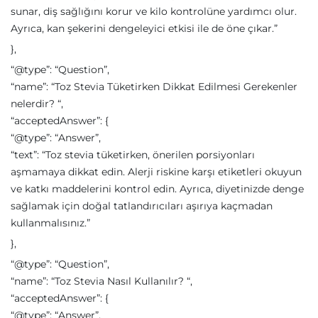
sunar, diş sağlığını korur ve kilo kontrolüne yardımcı olur.
Ayrıca, kan şekerini dengeleyici etkisi ile de öne çıkar.”
},
“@type”: “Question”,
“name”: “Toz Stevia Tüketirken Dikkat Edilmesi Gerekenler
nelerdir? “,
“acceptedAnswer”: {
“@type”: “Answer”,
“text”: “Toz stevia tüketirken, önerilen porsiyonları
aşmamaya dikkat edin. Alerji riskine karşı etiketleri okuyun
ve katkı maddelerini kontrol edin. Ayrıca, diyetinizde denge
sağlamak için doğal tatlandırıcıları aşırıya kaçmadan
kullanmalısınız.”
},
“@type”: “Question”,
“name”: “Toz Stevia Nasıl Kullanılır? “,
“acceptedAnswer”: {
“@type”: “Answer”,