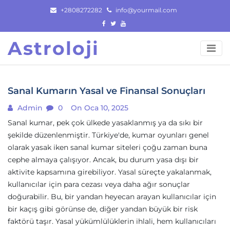
Skip
+2808272282
info@yourmail.com
to
content
Astroloji
Sanal Kumarın Yasal ve Finansal Sonuçları
Admin
0
On Oca 10, 2025
Sanal kumar, pek çok ülkede yasaklanmış ya da sıkı bir
şekilde düzenlenmiştir. Türkiye'de, kumar oyunları genel
olarak yasak iken sanal kumar siteleri çoğu zaman buna
cephe almaya çalışıyor. Ancak, bu durum yasa dışı bir
aktivite kapsamına girebiliyor. Yasal süreçte yakalanmak,
kullanıcılar için para cezası veya daha ağır sonuçlar
doğurabilir. Bu, bir yandan heyecan arayan kullanıcılar için
bir kaçış gibi görünse de, diğer yandan büyük bir risk
faktörü taşır. Yasal yükümlülüklerin ihlali, hem kullanıcıları