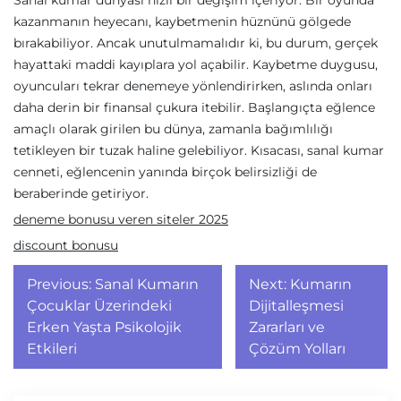
Sanal kumar dünyası hızlı bir değişim içeriyor. Bir oyunda
kazanmanın heyecanı, kaybetmenin hüznünü gölgede
bırakabiliyor. Ancak unutulmamalıdır ki, bu durum, gerçek
hayattaki maddi kayıplara yol açabilir. Kaybetme duygusu,
oyuncuları tekrar denemeye yönlendirirken, aslında onları
daha derin bir finansal çukura itebilir. Başlangıçta eğlence
amaçlı olarak girilen bu dünya, zamanla bağımlılığı
tetikleyen bir tuzak haline gelebiliyor. Kısacası, sanal kumar
cenneti, eğlencenin yanında birçok belirsizliği de
beraberinde getiriyor.
deneme bonusu veren siteler 2025
discount bonusu
Yazı
Previous:
Sanal Kumarın
Next:
Kumarın
gezinmesi
Çocuklar Üzerindeki
Dijitalleşmesi
Erken Yaşta Psikolojik
Zararları ve
Etkileri
Çözüm Yolları