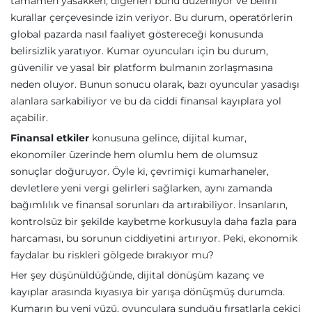
tamamen yasakken, diğerleri bunu düzenliyor ve belirli
kurallar çerçevesinde izin veriyor. Bu durum, operatörlerin
global pazarda nasıl faaliyet göstereceği konusunda
belirsizlik yaratıyor. Kumar oyuncuları için bu durum,
güvenilir ve yasal bir platform bulmanın zorlaşmasına
neden oluyor. Bunun sonucu olarak, bazı oyuncular yasadışı
alanlara sarkabiliyor ve bu da ciddi finansal kayıplara yol
açabilir.
Finansal etkiler
konusuna gelince, dijital kumar,
ekonomiler üzerinde hem olumlu hem de olumsuz
sonuçlar doğuruyor. Öyle ki, çevrimiçi kumarhaneler,
devletlere yeni vergi gelirleri sağlarken, aynı zamanda
bağımlılık ve finansal sorunları da artırabiliyor. İnsanların,
kontrolsüz bir şekilde kaybetme korkusuyla daha fazla para
harcaması, bu sorunun ciddiyetini artırıyor. Peki, ekonomik
faydalar bu riskleri gölgede bırakıyor mu?
Her şey düşünüldüğünde, dijital dönüşüm kazanç ve
kayıplar arasında kıyasıya bir yarışa dönüşmüş durumda.
Kumarın bu yeni yüzü, oyunculara sunduğu fırsatlarla çekici