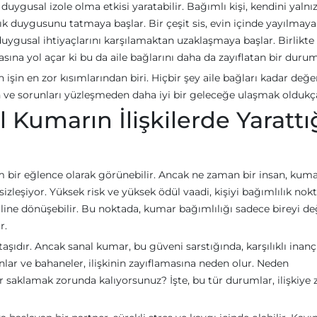
ygusal izole olma etkisi yaratabilir. Bağımlı kişi, kendini yalnı
zlık duygusunu tatmaya başlar. Bir çeşit sis, evin içinde yayılmaya
duygusal ihtiyaçlarını karşılamaktan uzaklaşmaya başlar. Birlikte
sına yol açar ki bu da aile bağlarını daha da zayıflatan bir duru
n en zor kısımlarından biri. Hiçbir şey aile bağları kadar değer
en ve sorunları yüzleşmeden daha iyi bir geleceğe ulaşmak oldukç
 Kumarın İlişkilerde Yarattı
m bir eğlence olarak görünebilir. Ancak ne zaman bir insan, kum
sizleşiyor. Yüksek risk ve yüksek ödül vaadi, kişiyi bağımlılık nok
line dönüşebilir. Bu noktada, kumar bağımlılığı sadece bireyi değ
r.
taşıdır. Ancak sanal kumar, bu güveni sarstığında, karşılıklı inanç
alanlar ve bahaneler, ilişkinin zayıflamasına neden olur. Neden
er saklamak zorunda kalıyorsunuz? İşte, bu tür durumlar, ilişkiye 