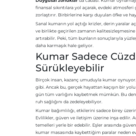
Duygusal zorluklar
da cabası. Kumar oynamaya ba
finansal sıkıntılara yol açarak, evdeki atmosferi 
zorlaştırır. Birbirlerine karşı duyulan öfke ve haya
Sanal kumarın yol açtığı krizler, derin yaralar a
ve birlikte geçirilen zamanın kalitesizleşmesine 
artırabilir. Peki, tüm bunların sonuçlarıyla yüz
daha karmaşık hale geliyor.
Kumar Sadece Cüzdanı
Sürükleyebilir
Birçok insan, kazanç umuduyla kumar oynuyor. 
gibi. Ancak bu, gerçek hayattan kaçışın bir yolu
gün tüm varlığını kaybetmek mümkün. Bu deney
ruh sağlığını da zedeleyebiliyor.
Kumar bağımlılığı, etkilerini sadece birey üzerind
Evlilikler, güven ve iletişim üzerine inşa edilir. 
temelleri yerle bir edebilir. Eşler arasında güv
kumar masasında kaybettiğim paralar neden evl