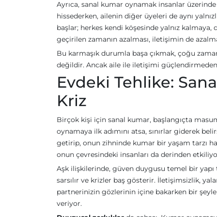
Ayrıca, sanal kumar oynamak insanlar üzerinde du
hissederken, ailenin diğer üyeleri de aynı yalnı
başlar; herkes kendi köşesinde yalnız kalmaya, 
geçirilen zamanın azalması, iletişimin de azalma
Bu karmaşık durumla başa çıkmak, çoğu zaman işi
değildir. Ancak aile ile iletişimi güçlendirmed
Evdeki Tehlike: Sanal
Kriz
Birçok kişi için sanal kumar, başlangıçta masu
oynamaya ilk adımını atsa, sınırlar giderek belir
getirip, onun zihninde kumar bir yaşam tarzı ha
onun çevresindeki insanları da derinden etkiliyo
Aşk ilişkilerinde, güven duygusu temel bir yapı 
sarsılır ve krizler baş gösterir. İletişimsizlik, y
partnerinizin gözlerinin içine bakarken bir şeyl
veriyor.