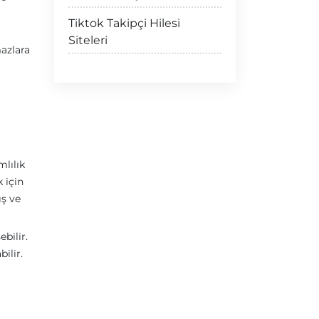
ı
Tiktok Takipçi Hilesi
Siteleri
mazlara
mlılık
 için
ış ve
bilir.
ilir.