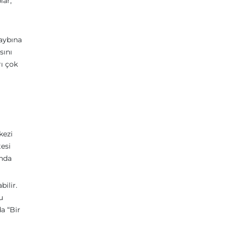
lar,
kaybına
sını
rı çok
kezi
tesi
anda
bilir.
u
a “Bir