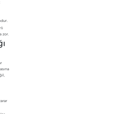
z
mdur.
li
a zor.
ğı
ar
tasına
il,
zarar