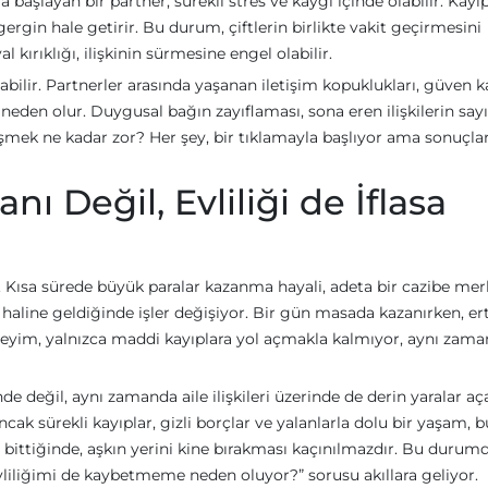
şlayan bir partner, sürekli stres ve kaygı içinde olabilir. Kayıp
gergin hale getirir. Bu durum, çiftlerin birlikte vakit geçirmesini
l kırıklığı, ilişkinin sürmesine engel olabilir.
çabilir. Partnerler arasında yaşanan iletişim kopuklukları, güven 
neden olur. Duygusal bağın zayıflaması, sona eren ilişkilerin sayı
leşmek ne kadar zor? Her şey, bir tıklamayla başlıyor ama sonuçla
 Değil, Evliliği de İflasa
Kısa sürede büyük paralar kazanma hayali, adeta bir cazibe mer
 haline geldiğinde işler değişiyor. Bir gün masada kazanırken, er
im, yalnızca maddi kayıplara yol açmakla kalmıyor, aynı zam
e değil, aynı zamanda aile ilişkileri üzerinde de derin yaralar aça
Ancak sürekli kayıplar, gizli borçlar ve yalanlarla dolu bir yaşam, b
en bittiğinde, aşkın yerini kine bırakması kaçınılmazdır. Bu durumd
iliğimi de kaybetmeme neden oluyor?” sorusu akıllara geliyor.