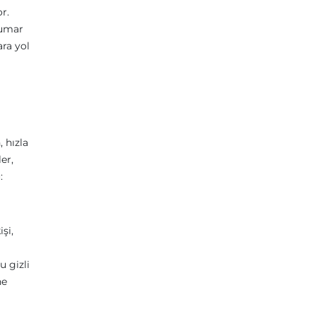
r.
kumar
ara yol
 hızla
er,
:
şi,
u gizli
ne