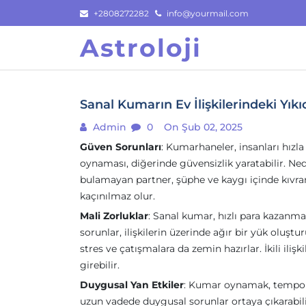
Skip
+2808272282
info@yourmail.com
to
Astroloji
content
Sanal Kumarın Ev İlişkilerindeki Yıkı
Admin
0
On Şub 02, 2025
Güven Sorunları
: Kumarhaneler, insanları hız
oynaması, diğerinde güvensizlik yaratabilir. N
bulamayan partner, şüphe ve kaygı içinde kıvran
kaçınılmaz olur.
Mali Zorluklar
: Sanal kumar, hızlı para kazanma
sorunlar, ilişkilerin üzerinde ağır bir yük oluş
stres ve çatışmalara da zemin hazırlar. İkili iliş
girebilir.
Duygusal Yan Etkiler
: Kumar oynamak, tempo ve
uzun vadede duygusal sorunlar ortaya çıkarabilir.