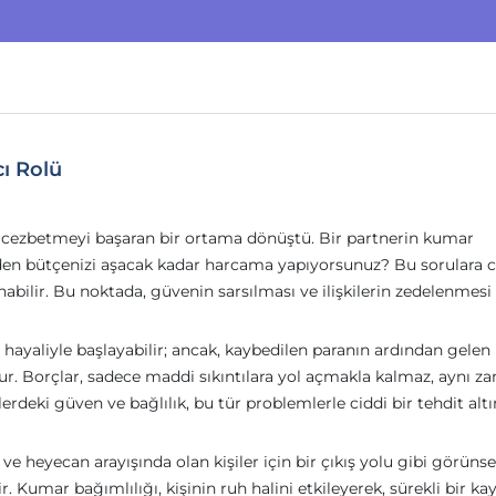
cı Rolü
la cezbetmeyi başaran bir ortama dönüştü. Bir partnerin kumar
eden bütçenizi aşacak kadar harcama yapıyorsunuz? Bu sorulara 
abilir. Bu noktada, güvenin sarsılması ve ilişkilerin zedelenmesi
 hayaliyle başlayabilir; ancak, kaybedilen paranın ardından gelen
turur. Borçlar, sadece maddi sıkıntılara yol açmakla kalmaz, aynı 
kilerdeki güven ve bağlılık, bu tür problemlerle ciddi bir tehdit alt
 heyecan arayışında olan kişiler için bir çıkış yolu gibi görünse
 Kumar bağımlılığı, kişinin ruh halini etkileyerek, sürekli bir ka