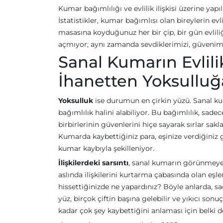
Kumar bağımlılığı ve evlilik ilişkisi üzerine yap
İstatistikler, kumar bağımlısı olan bireylerin ev
masasına koyduğunuz her bir çip, bir gün evliliğ
açmıyor; aynı zamanda sevdiklerimizi, güvenimizi
Sanal Kumarın Evlil
İhanetten Yoksulluğ
Yoksulluk
ise durumun en çirkin yüzü. Sanal ku
bağımlılık halini alabiliyor. Bu bağımlılık, sade
birbirlerinin güvenlerini hiçe sayarak sırlar sakl
Kumarda kaybettiğiniz para, eşinize verdiğiniz g
kumar kaybıyla şekilleniyor.
İlişkilerdeki sarsıntı
, sanal kumarın görünmeyen 
aslında ilişkilerini kurtarma çabasında olan eş
hissettiğinizde ne yapardınız? Böyle anlarda, sade
yüz, birçok çiftin başına gelebilir ve yıkıcı son
kadar çok şey kaybettiğini anlaması için belki d