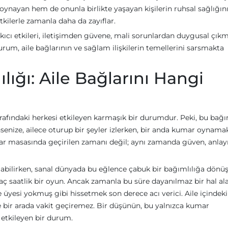
ynayan hem de onunla birlikte yaşayan kişilerin ruhsal sağlığın
etkilerle zamanla daha da zayıflar.
yıkıcı etkileri, iletişimden güvene, mali sorunlardan duygusal çık
rum, aile bağlarının ve sağlam ilişkilerin temellerini sarsmakta
ığı: Aile Bağlarını Hangi
etrafındaki herkesi etkileyen karmaşık bir durumdur. Peki, bu bağı
senize, ailece oturup bir şeyler izlerken, bir anda kumar oynamak
ar masasında geçirilen zamanı değil; aynı zamanda güven, anlay
olabilirken, sanal dünyada bu eğlence çabuk bir bağımlılığa dönüşe
rkaç saatlik bir oyun. Ancak zamanla bu süre dayanılmaz bir hal alab
le üyesi yokmuş gibi hissetmek son derece acı verici. Aile içindeki
 bir arada vakit geçiremez. Bir düşünün, bu yalnızca kumar
 etkileyen bir durum.