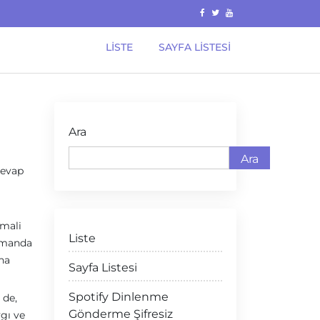
LISTE
SAYFA LISTESI
Ara
Ara
cevap
 mali
Liste
zamanda
ına
Sayfa Listesi
Spotify Dinlenme
 de,
Gönderme Şifresiz
ygı ve