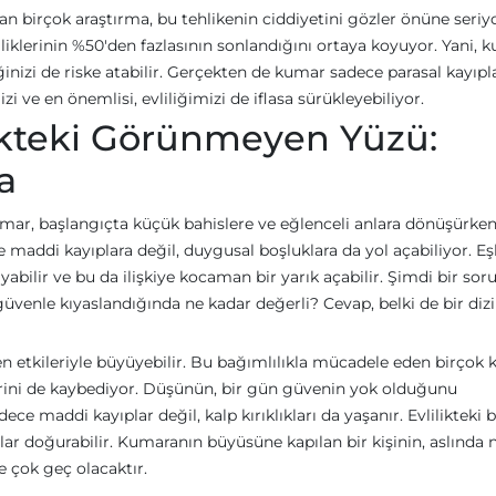
ılan birçok araştırma, bu tehlikenin ciddiyetini gözler önüne seriyo
liliklerinin %50'den fazlasının sonlandığını ortaya koyuyor. Yani, 
inizi de riske atabilir. Gerçekten de kumar sadece parasal kayıpl
 ve en önemlisi, evliliğimizi de iflasa sürükleyebiliyor.
ikteki Görünmeyen Yüzü:
a
mar, başlangıçta küçük bahislere ve eğlenceli anlara dönüşürken,
ce maddi kayıplara değil, duygusal boşluklara da yol açabiliyor. Eşl
ayabilir ve bu da ilişkiye kocaman bir yarık açabilir. Şimdi bir soru
üvenle kıyaslandığında ne kadar değerli? Cevap, belki de bir dizi
etkileriyle büyüyebilir. Bu bağımlılıkla mücadele eden birçok ki
lerini de kaybediyor. Düşünün, bir gün güvenin yok olduğunu
ce maddi kayıplar değil, kalp kırıklıkları da yaşanır. Evlilikteki b
uçlar doğurabilir. Kumaranın büyüsüne kapılan bir kişinin, aslında 
e çok geç olacaktır.