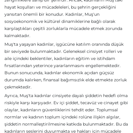
zenginliklere sahip bir şehirdir. Ancak, kadınların Muş'taki
hayat koşulları ve mücadeleleri, bu şehrin gerçekliğini
yansıtan önemli bir konudur. Kadınlar, Muş'un
sosyoekonomik ve kültürel dinamiklerine bağlı olarak
karşılaştıkları çeşitli zorluklarla mücadele etmek zorunda
kalmaktadır.
Muş'ta yaşayan kadınlar, işgücüne katılım oranında düşük
bir seviyede bulunmaktadır. Geleneksel cinsiyet rolleri ve
aile içindeki beklentiler, kadınların eğitim ve istihdam
fırsatlarından yeterince yararlanmasını engellemektedir.
Bunun sonucunda, kadınlar ekonomik açıdan güçsüz
durumda kalırken, finansal bağımsızlık elde etmekte zorluk
çekmektedir.
Ayrıca, Muş'ta kadınlar cinsiyete dayalı şiddetin hedefi olma
riskiyle karşı karşıyadır. Ev içi şiddet, tecavüz ve cinayet gibi
olaylar, kadınların güvenliklerini tehdit eder. Toplumsal
normlar ve kadının toplum içindeki rolüne ilişkin algılar,
şiddetin normalleştirilmesine katkıda bulunmaktadır. Bu da
kadınların seslerini duyurmakta ve hakları için mücadele