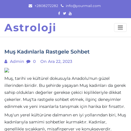
Skip
+2808272282
info@yourmail.com
to
content
Astroloji
Muş Kadınlarla Rastgele Sohbet
Admin
0
On Ara 22, 2023
Muş, tarihi ve kültürel dokusuyla Anadolu'nun güzel
illerinden biridir. Bu şehirde yaşayan Muş kadınları da gerek
sahip oldukları değerler gerekse çekici kişilikleriyle dikkat
çekerler. Muş'ta rastgele sohbet etmek, ilginç deneyimler
edinmek ve yeni insanlarla tanışmak için harika bir fırsattır.
Muş'un yerel kültürüne dalmanın en iyi yollarından biri, Muş
kadınlarıyla samimi sohbetler kurmaktır. Kadınlar,
genellikle sıcakkanlı, misafirperver ve konukseverdir.