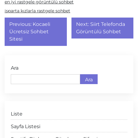
en iyi rastgele görüntülü sohbet
isparta kızlarla rastgele sohbet
Yazı
Previous:
Kocaeli
Next:
Siirt Telefonda
gezinmesi
Ücretsiz Sohbet
Görüntülü Sohbet
Sitesi
Ara
Ara
Liste
Sayfa Listesi