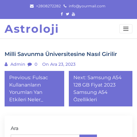
Skip
+2808272282
info@yourmail.com
to
content
Astroloji
Milli Savunma Üniversitesine Nasıl Girilir
Admin
0
On Ara 23, 2023
Yazı
Previous:
Fulsac
Next:
Samsung A54
gezinmesi
Kullananların
128 GB Fiyat 2023
Yorumları Yan
Samsung A54
Etkileri Neler_
Özellikleri
Ara