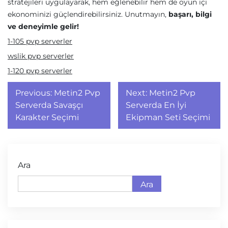
stratejileri uygulayarak, hem eğlenebilir hem de oyun içi
ekonominizi güçlendirebilirsiniz. Unutmayın,
başarı, bilgi
ve deneyimle gelir!
1-105 pvp serverler
wslik pvp serverler
1-120 pvp serverler
Yazı
Previous:
Metin2 Pvp
Next:
Metin2 Pvp
gezinmesi
Serverda Savaşçı
Serverda En İyi
Karakter Seçimi
Ekipman Seti Seçimi
Ara
Ara