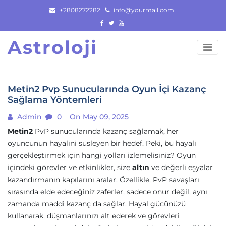
Skip
+2808272282
info@yourmail.com
to
content
Astroloji
Metin2 Pvp Sunucularında Oyun İçi Kazanç
Sağlama Yöntemleri
Admin
0
On May 09, 2025
Metin2
PvP sunucularında kazanç sağlamak, her
oyuncunun hayalini süsleyen bir hedef. Peki, bu hayali
gerçekleştirmek için hangi yolları izlemelisiniz? Oyun
içindeki görevler ve etkinlikler, size
altın
ve değerli eşyalar
kazandırmanın kapılarını aralar. Özellikle, PvP savaşları
sırasında elde edeceğiniz zaferler, sadece onur değil, aynı
zamanda maddi kazanç da sağlar. Hayal gücünüzü
kullanarak, düşmanlarınızı alt ederek ve görevleri