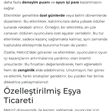
daha fazla
deneyim puanı
ve
oyun içi para
kazanmasını
sağlar.
Etkinlikler genellikle
özel günlerde
veya belirli dönemlerde
düzenlenir. Bu etkinlikler, katılımcılara daha yüksek ödüller
sunarak rekabeti artırır. Örneğin, bir etkinlikte, en çok
canavarı öldüren oyunculara özel eşyalar verilebilir. Bu tür
etkinlikler, sadece kazanç sağlamakla kalmaz, aynı zamanda
toplulukla etkileşimde bulunma fırsatı da yaratır.
Özetle, Metin2’deki görevler ve etkinlikler, oyuncuların oyun
içi kazançlarını artırmalarına yardımcı olan önemli
unsurlardır. Bu fırsatları değerlendirerek, hem eğlenebilir
hem de
zenginlik
elde edebilirsiniz. Unutmayın, her görev
ve etkinlik, farklı stratejiler gerektirir, bu yüzden her birine
dikkatlice yaklaşmalısınız!
Özelleştirilmiş Eşya
Ticareti
Metin2 dünyasında, ile kazanç sağlamak, oyuncular için