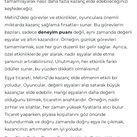
tamamlayarak nasıl daha fazla kazanç elde edebileceğinizi
keşfedeceğiz.
Metin2’deki görevler ve etkinlikler, oyunculara önemli
miktarda kazanç sağlama fırsatları sunar. Bu görevlerin
bazıları, sadece
deneyim puanı
değil, aynı zamanda değerli
eşyalar ve altın kazandırır. Örneğin, günlük görevleri
tamamlamak, size her gün düzenli bir gelir sağlar. Ayrıca,
özel etkinliklerde yer alarak, nadir eşyalar elde etme
şansınızı artırabilirsiniz. Unutmayın, her etkinlik farklı
ödüller sunar, bu yüzden dikkatli olmalısınız!
Eşya ticareti, Metin2’de kazanç elde etmenin etkili bir
yoludur. Oyuncular, değerli eşyaları alıp satarak büyük
kazançlar elde edebilir. Hangi eşyaların daha değerli
olduğunu bilmek, ticaretin anahtarıdır. Örneğin, nadir
zırhlar ve silahlar, her zaman yüksek fiyatlarla alıcı bulur.
Ticaret yaparken, piyasa koşullarını göz önünde
bulundurmak ve doğru zamanda doğru eşya ile çıkmak,
kazancınızı artırmanın en iyi yoludur.