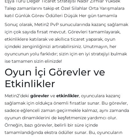
Eşya Türü Değer Ticaret Stratejisi Nadir Zırhlar Yüksek
Talep zamanlarını takip et Özel Silahlar Orta Yarışmalara
katıl Günlük Görev Ödülleri Düşük Her gün tamamla
Sonuç olarak, Metin2 PvP sunucularında kazanç sağlamak
için çok sayıda fırsat mevcut. Görevleri tamamlayarak,
etkinliklere katılarak ve akıllıca ticaret yaparak, oyun
içindeki zenginliğinizi artırabilirsiniz. Unutmayın, her
oyuncunun yolu farklıdır; sizin için en iyi stratejiyi bulmak
ise tamamen sizin elinizde!
Oyun İçi Görevler ve
Etkinlikler
Metin2’deki
görevler
ve
etkinlikler
, oyunculara kazanç
sağlamak için oldukça önemli fırsatlar sunar. Bu görevler,
sadece eğlenceli zaman geçirmekle kalmaz, aynı zamanda
oyunun dinamiklerini de keşfetmenize yardımcı olur.
Örneğin, bazı görevler, belirli bir süre içinde
tamamlandığında ekstra ödüller sunar. Bu, oyuncuların