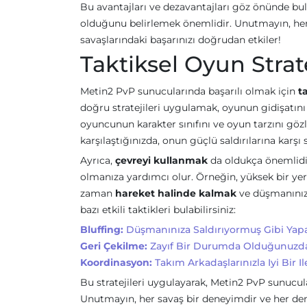
Bu avantajları ve dezavantajları göz önünde bul
olduğunu belirlemek önemlidir. Unutmayın, her 
savaşlarındaki başarınızı doğrudan etkiler!
Taktiksel Oyun Strate
Metin2 PvP sunucularında başarılı olmak için
t
doğru stratejileri uygulamak, oyunun gidişatını 
oyuncunun karakter sınıfını ve oyun tarzını gözl
karşılaştığınızda, onun güçlü saldırılarına kar
Ayrıca,
çevreyi kullanmak
da oldukça önemlidir
olmanıza yardımcı olur. Örneğin, yüksek bir yer
zaman
hareket halinde kalmak
ve düşmanınızı
bazı etkili taktikleri bulabilirsiniz:
Bluffing:
Düşmanınıza Saldırıyormuş Gibi Yapar
Geri Çekilme:
Zayıf Bir Durumda Olduğunuzda Ge
Koordinasyon:
Takım Arkadaşlarınızla Iyi Bir I
Bu stratejileri uygulayarak, Metin2 PvP sunucu
Unutmayın, her savaş bir deneyimdir ve her den