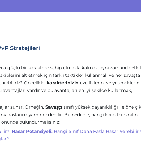
vP Stratejileri
zca güçlü bir karaktere sahip olmakla kalmaz, aynı zamanda etkil
akiplerini alt etmek için farklı taktikler kullanmalı ve her savaşta
şturabiliriz? Öncelikle,
karakterinizin
özelliklerini ve yeteneklerini 
 avantajları vardır ve bu avantajları en iyi şekilde kullanmak,
tajlar sunar. Örneğin,
Savaşçı
sınıfı yüksek dayanıklılığı ile öne çı
 arkadaşlarına yardım edebilir. Bu nedenle, hangi karakter sınıfını
öz önünde bulundurmalısınız:
ilir?
Hasar Potansiyeli:
Hangi Sınıf Daha Fazla Hasar Verebilir
ğlar?