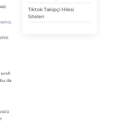
bazı
Tiktok Takipçi Hilesi
Siteleri
sınız.
iniz.
sınıfı
 bu da
üyücü
ar