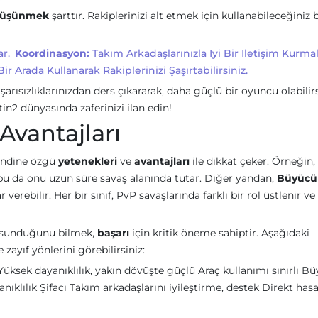
 düşünmek
şarttır. Rakiplerinizi alt etmek için kullanabileceğiniz 
ar.
Koordinasyon:
Takım Arkadaşlarınızla Iyi Bir Iletişim Kurmalı
ir Arada Kullanarak Rakiplerinizi Şaşırtabilirsiniz.
rısızlıklarınızdan ders çıkararak, daha güçlü bir oyuncu olabilirs
in2 dünyasında zaferinizi ilan edin!
 Avantajları
kendine özgü
yetenekleri
ve
avantajları
ile dikkat çeker. Örneğin,
r, bu da onu uzun süre savaş alanında tutar. Diğer yandan,
Büyücü
erebilir. Her bir sınıf, PvP savaşlarında farklı bir rol üstlenir ve
rı sunduğunu bilmek,
başarı
için kritik öneme sahiptir. Aşağıdaki
e zayıf yönlerini görebilirsiniz:
 Yüksek dayanıklılık, yakın dövüşte güçlü Araç kullanımı sınırlı B
klılık Şifacı Takım arkadaşlarını iyileştirme, destek Direkt has