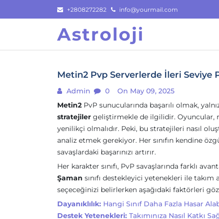
Skip
+2808272282
info@yourmail.com
to
Astroloji
content
Metin2 Pvp Serverlerde İleri Seviye P
Admin
0
On May 09, 2025
Metin2
PvP sunucularında başarılı olmak, yalnı
stratejiler
geliştirmekle de ilgilidir. Oyuncular, r
yenilikçi olmalıdır. Peki, bu stratejileri nasıl olu
analiz etmek gerekiyor. Her sınıfın kendine özgü
savaşlardaki başarınızı artırır.
Her karakter sınıfı, PvP savaşlarında farklı avan
Şaman
sınıfı destekleyici yetenekleri ile takım
seçeceğinizi belirlerken aşağıdaki faktörleri g
Dayanıklılık:
Hangi Sınıf Daha Fazla Hasar Alab
Destek Yetenekleri:
Takımınıza Nasıl Katkı Sa