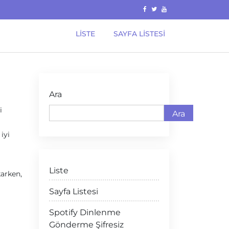
LISTE
SAYFA LISTESI
Ara
i
Ara
iyi
Liste
karken,
Sayfa Listesi
Spotify Dinlenme
?
Gönderme Şifresiz