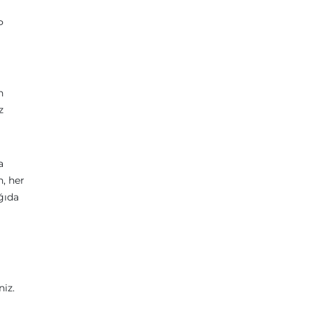
P
n
z
a
n, her
ğıda
niz.