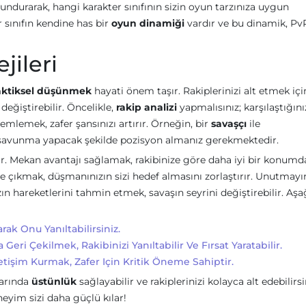
undurarak, hangi karakter sınıfının sizin oyun tarzınıza uygun
sınıfın kendine has bir
oyun dinamiği
vardır ve bu dinamik, Pv
jileri
aktiksel düşünmek
hayati önem taşır. Rakiplerinizi alt etmek içi
değiştirebilir. Öncelikle,
rakip analizi
yapmalısınız; karşılaştığını
emlemek, zafer şansınızı artırır. Örneğin, bir
savaşçı
ile
şı savunma yapacak şekilde pozisyon almanız gerekmektedir.
. Mekan avantajı sağlamak, rakibinize göre daha iyi bir konumd
e çıkmak, düşmanınızın sizi hedef almasını zorlaştırır. Unutmayı
n hareketlerini tahmin etmek, savaşın seyrini değiştirebilir. Aşa
ak Onu Yanıltabilirsiniz.
ri Çekilmek, Rakibinizi Yanıltabilir Ve Fırsat Yaratabilir.
letişim Kurmak, Zafer Için Kritik Öneme Sahiptir.
larında
üstünlük
sağlayabilir ve rakiplerinizi kolayca alt edebilirsi
eyim sizi daha güçlü kılar!