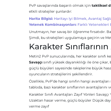
PvP savaşlarında başarılı olmak için
taktiksel
etkili stratejiler şunlardır:
Harita Bilgisi:
Haritayı Iyi Bilmek, Avantaj Sağl
Yetenek Kombinasyonları:
Farklı Yetenekleri B
Unutmayın, her savaş bir öğrenme fırsatıdır. Başa
Şimdi, bu stratejileri uygulamaya geçirin ve Met
Karakter Sınıflarının
Metin2 PvP sunucularında, her karakter sınıfı 
Savaşçı
sınıfı yüksek dayanıklılığı ile öne çıka
güçlü büyüleri sayesinde rakiplerine büyük hasar v
oyuncuların stratejilerini şekillendirir.
Özellikle, PvP’de hangi sınıfın hangi avantajla
tabloda, bazı karakter sınıflarının avantajlarını v
Karakter Sınıfı Avantajları Zayıf Yönleri Savaşçı
Uzaktan hasar verme, güçlü büyüler Düşük dayanı
verme zayıf