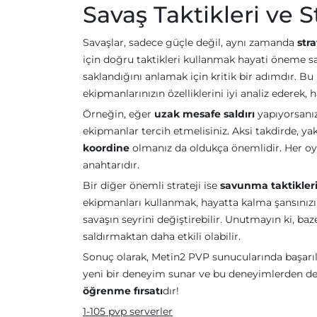
Savaş Taktikleri ve St
Savaşlar, sadece güçle değil, aynı zamanda
stra
için doğru taktikleri kullanmak hayati öneme sa
saklandığını anlamak için kritik bir adımdır. Bu 
ekipmanlarınızın özelliklerini iyi analiz ederek, h
Örneğin, eğer
uzak mesafe saldırı
yapıyorsanız
ekipmanlar tercih etmelisiniz. Aksi takdirde, yak
koordine
olmanız da oldukça önemlidir. Her oy
anahtarıdır.
Bir diğer önemli strateji ise
savunma taktikler
ekipmanları kullanmak, hayatta kalma şansınızı a
savaşın seyrini değiştirebilir. Unutmayın ki, 
saldırmaktan daha etkili olabilir.
Sonuç olarak, Metin2 PVP sunucularında başarıl
yeni bir deneyim sunar ve bu deneyimlerden ders
öğrenme fırsatı
dır!
1-105 pvp serverler