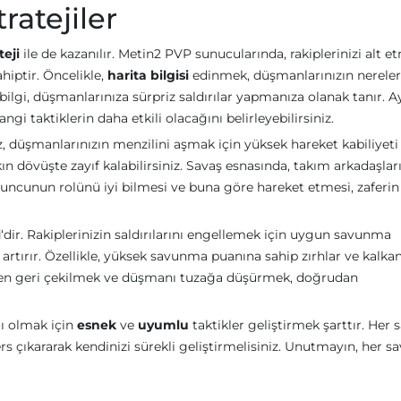
ratejiler
teji
ile de kazanılır. Metin2 PVP sunucularında, rakiplerinizi alt e
hiptir. Öncelikle,
harita bilgisi
edinmek, düşmanlarınızın nerele
bilgi, düşmanlarınıza sürpriz saldırılar yapmanıza olanak tanır. Ay
angi taktiklerin daha etkili olacağını belirleyebilirsiniz.
, düşmanlarınızın menzilini aşmak için yüksek hareket kabiliyet
ın dövüşte zayıf kalabilirsiniz. Savaş esnasında, takım arkadaşları
uncunun rolünü iyi bilmesi ve buna göre hareket etmesi, zaferin
i
‘dir. Rakiplerinizin saldırılarını engellemek için uygun savunma
rtırır. Özellikle, yüksek savunma puanına sahip zırhlar ve kalkan
bazen geri çekilmek ve düşmanı tuzağa düşürmek, doğrudan
ı olmak için
esnek
ve
uyumlu
taktikler geliştirmek şarttır. Her 
 çıkararak kendinizi sürekli geliştirmelisiniz. Unutmayın, her sa