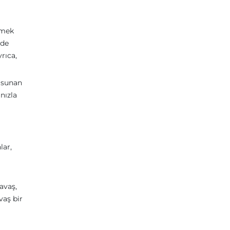
tmek
rde
rıca,
i sunan
nızla
lar,
savaş,
vaş bir