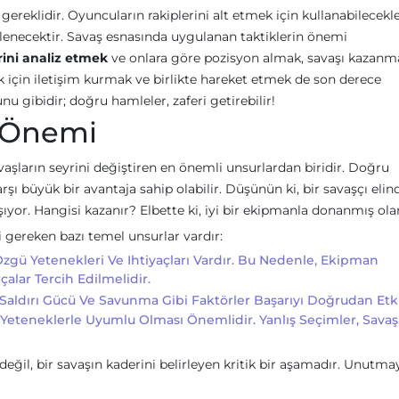
gereklidir. Oyuncuların rakiplerini alt etmek için kullanabilecekle
elenecektir. Savaş esnasında uygulanan taktiklerin önemi
rini analiz etmek
ve onlara göre pozisyon almak, savaşı kazanm
k için iletişim kurmak ve birlikte hareket etmek de son derece
u gibidir; doğru hamleler, zaferi getirebilir!
 Önemi
aşların seyrini değiştiren en önemli unsurlardan biridir. Doğru
şı büyük bir avantaja sahip olabilir. Düşünün ki, bir savaşçı elin
vaşıyor. Hangisi kazanır? Elbette ki, iyi bir ekipmanla donanmış ola
gereken bazı temel unsurlar vardır:
gü Yetenekleri Ve Ihtiyaçları Vardır. Bu Nedenle, Ekipman
alar Tercih Edilmelidir.
Saldırı Gücü Ve Savunma Gibi Faktörler Başarıyı Doğrudan Etki
Yeteneklerle Uyumlu Olması Önemlidir. Yanlış Seçimler, Savaş
ğil, bir savaşın kaderini belirleyen kritik bir aşamadır. Unutmay