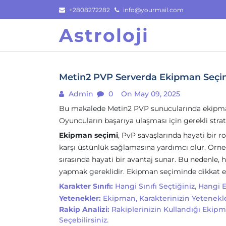
Skip
+2808272282
info@yourmail.com
to
Astroloji
content
Metin2 PVP Serverda Ekipman Seçimi
Admin
0
On May 09, 2025
Bu makalede Metin2 PVP sunucularında ekipman se
Oyuncuların başarıya ulaşması için gerekli strate
Ekipman seçimi
, PvP savaşlarında hayati bir 
karşı üstünlük sağlamasına yardımcı olur. Örn
sırasında hayati bir avantaj sunar. Bu nedenle,
yapmak gereklidir. Ekipman seçiminde dikkat ed
Karakter Sınıfı:
Hangi Sınıfı Seçtiğiniz, Hangi E
Yetenekler:
Ekipman, Karakterinizin Yetenekle
Rakip Analizi:
Rakiplerinizin Kullandığı Ekipm
Seçebilirsiniz.