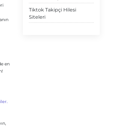
ri
Tiktok Takipçi Hilesi
Siteleri
anın
de en
n!
ler.
ın,