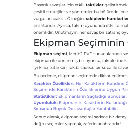
Başarılı savaşlar için etkili
taktikler
geliştirmek 
çeşitli stratejiler ve yöntemler bu bölümde inc
vurgulanacaktır. Örneğin,
rakiplerin hareketle
anahtarıdır. Ayrıca, takım oyununda etkili olma
önemlidir. Unutmayın, her savaş bir satranç oyun
Ekipman Seçiminin
Ekipman seçimi
, Metin2 PVP sunucularında sav
ekipman ile donanmış bir oyuncu, rakiplerine kar
iyi kılıcı tutarken, rakibi sadece bir sopa ile sa
Bu nedenle, ekipman seçiminde dikkat edilmesi 
Karakter Özellikleri:
Her Karakterin Kendine Öz
Seçiminde Karakterin Özelliklerine Uygun Parç
Statistikler:
Ekipmanların Sağladığı Bonuslar, 
Uyumluluk:
Ekipmanın, Karakterin Kullandığı 
Sırasında Büyük Dezavantajlar Yaratabilir.
Sonuç olarak, ekipman seçimi sadece bir detay de
doğru seçimler yapmak, zaferin anahtarıdır!