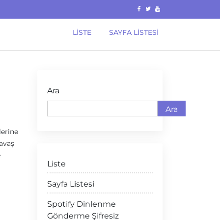
LISTE
SAYFA LISTESI
Ara
Ara
lerine
savaş
e
Liste
Sayfa Listesi
Spotify Dinlenme
Gönderme Şifresiz