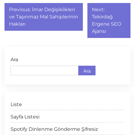
Yazı
Previous:
İmar Değişiklikleri
Next:
gezinmesi
ve Taşınmaz Mal Sahiplerinin
Tekirdağ
Hakları
Ergene SEO
Ajansı
Ara
Ara
Liste
Sayfa Listesi
Spotify Dinlenme Gönderme Şifresiz