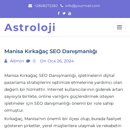
Skip
+2808272282
info@yourmail.com
to
content
Astroloji
Manisa Kırkağaç SEO Danışmanlığı
Admin
0
On Oca 26, 2024
Manisa Kırkağaç SEO Danışmanlığı, işletmelerin dijital
pazarlama stratejilerini optimize etmelerine yardımcı olan
değerli bir hizmettir. İnternet kullanıcılarının giderek artan
sayısıyla birlikte, online varlığını güçlendirmek isteyen
işletmeler için SEO danışmanlığı önemli bir role sahip
olmuştur.
Kırkağaç, Manisa'nın önemli bir ilçesi olup, burada faaliyet
gösteren şirketler, yerel müşterilere ulaşmak ve rekabetin