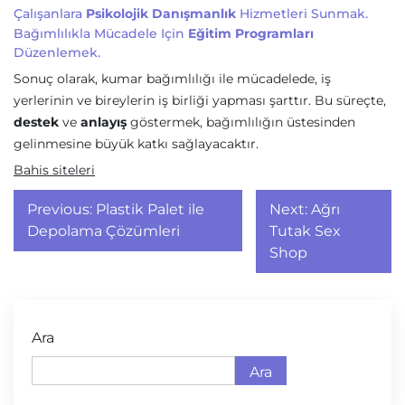
Çalışanlara
Psikolojik Danışmanlık
Hizmetleri Sunmak.
Bağımlılıkla Mücadele Için
Eğitim Programları
Düzenlemek.
Sonuç olarak, kumar bağımlılığı ile mücadelede, iş
yerlerinin ve bireylerin iş birliği yapması şarttır. Bu süreçte,
destek
ve
anlayış
göstermek, bağımlılığın üstesinden
gelinmesine büyük katkı sağlayacaktır.
Bahis siteleri
Yazı
Previous:
Plastik Palet ile
Next:
Ağrı
gezinmesi
Depolama Çözümleri
Tutak Sex
Shop
Ara
Ara