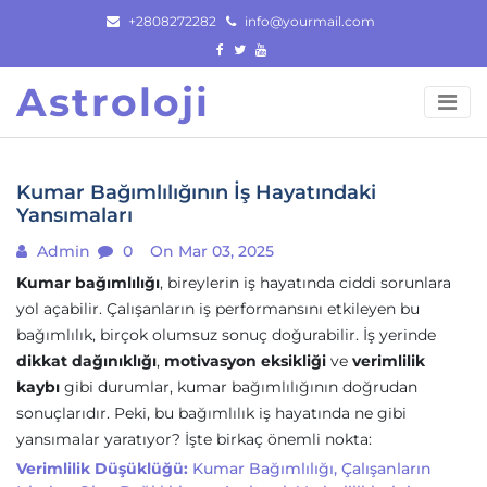
Skip
+2808272282
info@yourmail.com
to
content
Astroloji
Kumar Bağımlılığının İş Hayatındaki
Yansımaları
Admin
0
On Mar 03, 2025
Kumar bağımlılığı
, bireylerin iş hayatında ciddi sorunlara
yol açabilir. Çalışanların iş performansını etkileyen bu
bağımlılık, birçok olumsuz sonuç doğurabilir. İş yerinde
dikkat dağınıklığı
,
motivasyon eksikliği
ve
verimlilik
kaybı
gibi durumlar, kumar bağımlılığının doğrudan
sonuçlarıdır. Peki, bu bağımlılık iş hayatında ne gibi
yansımalar yaratıyor? İşte birkaç önemli nokta:
Verimlilik Düşüklüğü:
Kumar Bağımlılığı, Çalışanların