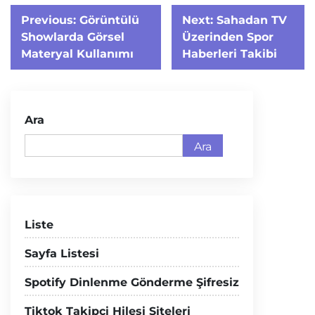
Yazı
Previous:
Görüntülü
Next:
Sahadan TV
gezinmesi
Showlarda Görsel
Üzerinden Spor
Materyal Kullanımı
Haberleri Takibi
Ara
Ara
Liste
Sayfa Listesi
Spotify Dinlenme Gönderme Şifresiz
Tiktok Takipçi Hilesi Siteleri