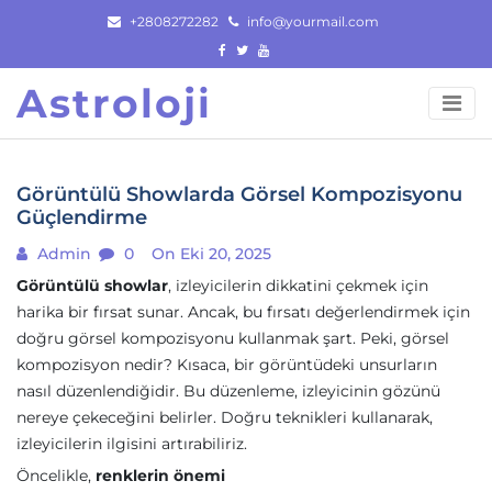
Skip
+2808272282
info@yourmail.com
to
content
Astroloji
Görüntülü Showlarda Görsel Kompozisyonu
Güçlendirme
Admin
0
On Eki 20, 2025
Görüntülü showlar
, izleyicilerin dikkatini çekmek için
harika bir fırsat sunar. Ancak, bu fırsatı değerlendirmek için
doğru görsel kompozisyonu kullanmak şart. Peki, görsel
kompozisyon nedir? Kısaca, bir görüntüdeki unsurların
nasıl düzenlendiğidir. Bu düzenleme, izleyicinin gözünü
nereye çekeceğini belirler. Doğru teknikleri kullanarak,
izleyicilerin ilgisini artırabiliriz.
Öncelikle,
renklerin önemi