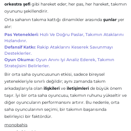
orkestra şefi
gibi hareket eder; her pas, her hareket, takımın
oyununu şekillendirir.
Orta sahanın takıma kattığı dinamikler arasında
şunlar
yer
alır:
Pas Yetenekleri:
Hızlı Ve Doğru Paslar, Takımın Ataklarını
Hızlandırır.
Defansif Katkı:
Rakip Ataklarını Keserek Savunmayı
Desteklerler.
Oyun Okuma:
Oyun Anını Iyi Analiz Ederek, Takımın
Stratejisini Belirlerler.
Bir orta saha oyuncusunun etkisi, sadece bireysel
yetenekleriyle sınırlı değildir; aynı zamanda takım
arkadaşlarıyla olan
ilişkileri
ve
iletişimleri
de büyük önem
taşır. İyi bir orta saha oyuncusu, takımın ruhunu yükseltir ve
diğer oyuncuların performansını artırır. Bu nedenle, orta
saha oyuncularının seçimi, bir takımın başarısında
belirleyici bir faktördür.
monobahis