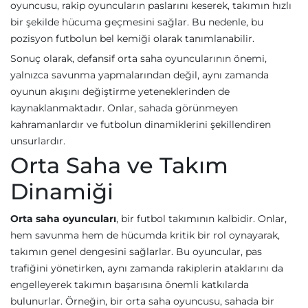
oyuncusu, rakip oyuncuların paslarını keserek, takımın hızlı
bir şekilde hücuma geçmesini sağlar. Bu nedenle, bu
pozisyon futbolun bel kemiği olarak tanımlanabilir.
Sonuç olarak, defansif orta saha oyuncularının önemi,
yalnızca savunma yapmalarından değil, aynı zamanda
oyunun akışını değiştirme yeteneklerinden de
kaynaklanmaktadır. Onlar, sahada görünmeyen
kahramanlardır ve futbolun dinamiklerini şekillendiren
unsurlardır.
Orta Saha ve Takım
Dinamiği
Orta saha oyuncuları
, bir futbol takımının kalbidir. Onlar,
hem savunma hem de hücumda kritik bir rol oynayarak,
takımın genel dengesini sağlarlar. Bu oyuncular, pas
trafiğini yönetirken, aynı zamanda rakiplerin ataklarını da
engelleyerek takımın başarısına önemli katkılarda
bulunurlar. Örneğin, bir orta saha oyuncusu, sahada bir