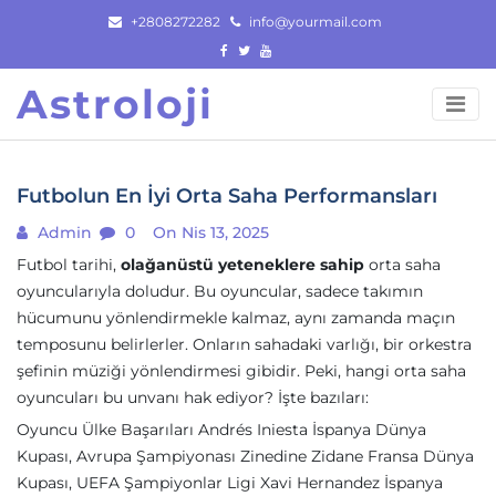
Skip
+2808272282
info@yourmail.com
to
content
Astroloji
Futbolun En İyi Orta Saha Performansları
Admin
0
On Nis 13, 2025
Futbol tarihi,
olağanüstü yeteneklere sahip
orta saha
oyuncularıyla doludur. Bu oyuncular, sadece takımın
hücumunu yönlendirmekle kalmaz, aynı zamanda maçın
temposunu belirlerler. Onların sahadaki varlığı, bir orkestra
şefinin müziği yönlendirmesi gibidir. Peki, hangi orta saha
oyuncuları bu unvanı hak ediyor? İşte bazıları:
Oyuncu Ülke Başarıları Andrés Iniesta İspanya Dünya
Kupası, Avrupa Şampiyonası Zinedine Zidane Fransa Dünya
Kupası, UEFA Şampiyonlar Ligi Xavi Hernandez İspanya