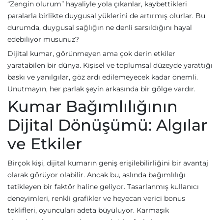
“Zengin olurum” hayaliyle yola çıkanlar, kaybettikleri
paralarla birlikte duygusal yüklerini de artırmış olurlar. Bu
durumda, duygusal sağlığın ne denli sarsıldığını hayal
edebiliyor musunuz?
Dijital kumar, görünmeyen ama çok derin etkiler
yaratabilen bir dünya. Kişisel ve toplumsal düzeyde yarattığı
baskı ve yanılgılar, göz ardı edilemeyecek kadar önemli.
Unutmayın, her parlak şeyin arkasında bir gölge vardır.
Kumar Bağımlılığının
Dijital Dönüşümü: Algılar
ve Etkiler
Birçok kişi, dijital kumarın geniş erişilebilirliğini bir avantaj
olarak görüyor olabilir. Ancak bu, aslında bağımlılığı
tetikleyen bir faktör haline geliyor. Tasarlanmış kullanıcı
deneyimleri, renkli grafikler ve heyecan verici bonus
teklifleri, oyuncuları adeta büyülüyor. Karmaşık