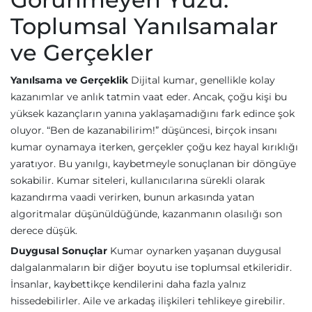
Toplumsal Yanılsamalar
ve Gerçekler
Yanılsama ve Gerçeklik
Dijital kumar, genellikle kolay
kazanımlar ve anlık tatmin vaat eder. Ancak, çoğu kişi bu
yüksek kazançların yanına yaklaşamadığını fark edince şok
oluyor. “Ben de kazanabilirim!” düşüncesi, birçok insanı
kumar oynamaya iterken, gerçekler çoğu kez hayal kırıklığı
yaratıyor. Bu yanılgı, kaybetmeyle sonuçlanan bir döngüye
sokabilir. Kumar siteleri, kullanıcılarına sürekli olarak
kazandırma vaadi verirken, bunun arkasında yatan
algoritmalar düşünüldüğünde, kazanmanın olasılığı son
derece düşük.
Duygusal Sonuçlar
Kumar oynarken yaşanan duygusal
dalgalanmaların bir diğer boyutu ise toplumsal etkileridir.
İnsanlar, kaybettikçe kendilerini daha fazla yalnız
hissedebilirler. Aile ve arkadaş ilişkileri tehlikeye girebilir.