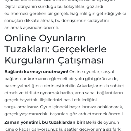
Dijital dünyanın sunduğu bu kolaylıklar, göz ardı
edilmemesi gereken bir gerçek. Баğımlılığın getirdiği yıkıcı
sonuçları dikkate almak, bu dönüşümün ciddiyetini
anlamak açısından önemli.
Online Oyunların
Tuzakları: Gerçeklerle
Kurguların Çatışması
Bağlantı kurmayı unutmayın!
Online oyunlar, sosyal
bağlantılar kurmanın eğlenceli bir yolu gibi görünse de,
bazen yalnızlığınızı derinleştirebilir. Arkadaşlarınızla sohbet
etmek ve birlikte oynamak harika, ama sanal bağlantıların
gerçek hayattaki ilişkilerinizi nasıl etkilediğini
sorgulamalısınız. Oyun içindeki başarılarınıza odaklanarak,
gerçek yaşamınızdaki başarıları göz ardı etmemek önemli.
Zaman yönetimi, bu tuzaklardan biri!
Belki de oyunun
içine o kadar dalıyorsunuz ki, saatler geçiyor ama siz fark