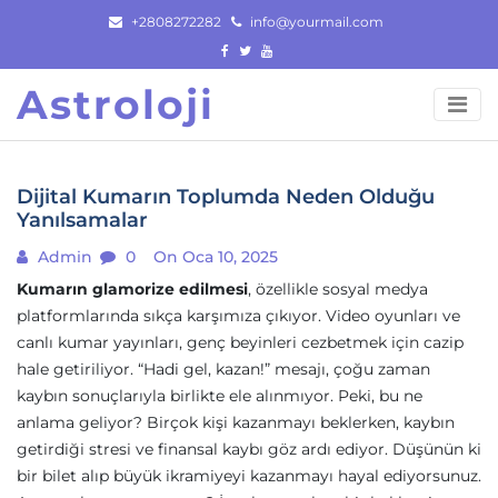
Skip
+2808272282
info@yourmail.com
to
content
Astroloji
Dijital Kumarın Toplumda Neden Olduğu
Yanılsamalar
Admin
0
On Oca 10, 2025
Kumarın glamorize edilmesi
, özellikle sosyal medya
platformlarında sıkça karşımıza çıkıyor. Video oyunları ve
canlı kumar yayınları, genç beyinleri cezbetmek için cazip
hale getiriliyor. “Hadi gel, kazan!” mesajı, çoğu zaman
kaybın sonuçlarıyla birlikte ele alınmıyor. Peki, bu ne
anlama geliyor? Birçok kişi kazanmayı beklerken, kaybın
getirdiği stresi ve finansal kaybı göz ardı ediyor. Düşünün ki
bir bilet alıp büyük ikramiyeyi kazanmayı hayal ediyorsunuz.