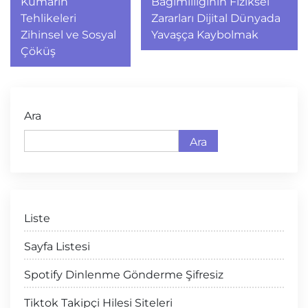
gezinmesi
Kumarın
Bağımlılığının Fiziksel
Tehlikeleri
Zararları Dijital Dünyada
Zihinsel ve Sosyal
Yavaşça Kaybolmak
Çöküş
Ara
Ara
Liste
Sayfa Listesi
Spotify Dinlenme Gönderme Şifresiz
Tiktok Takipçi Hilesi Siteleri