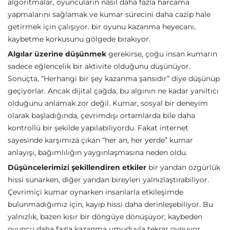
algoritmalar, oyuncuların nasıl daha fazla harcama
yapmalarını sağlamak ve kumar sürecini daha cazip hale
getirmek için çalışıyor. bir oyunu kazanma heyecanı,
kaybetme korkusunu gölgede bırakıyor.
Algılar üzerine düşünmek
gerekirse, çoğu insan kumarın
sadece eğlencelik bir aktivite olduğunu düşünüyor.
Sonuçta, “Herhangi bir şey kazanma şansıdır” diye düşünüp
geçiyorlar. Ancak dijital çağda, bu algının ne kadar yanıltıcı
olduğunu anlamak zor değil. Kumar, sosyal bir deneyim
olarak başladığında, çevrimdışı ortamlarda bile daha
kontrollü bir şekilde yapılabiliyordu. Fakat internet
sayesinde karşımıza çıkan “her an, her yerde” kumar
anlayışı, bağımlılığın yaygınlaşmasına neden oldu.
Düşüncelerimizi şekillendiren etkiler
bir yandan özgürlük
hissi sunarken, diğer yandan bireyleri yalnızlaştırabiliyor.
Çevrimiçi kumar oynarken insanlarla etkileşimde
bulunmadığımız için, kayıp hissi daha derinleşebiliyor. Bu
yalnızlık, bazen kısır bir döngüye dönüşüyor; kaybeden
oyuncu daha fazla kazanma umuduyla tekrar oynuyor.