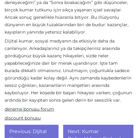
deneyeceğim” ya da “Sonra bırakacağım” gibi düşünceler,
birçok kumar tutkunu için sıkça yaşanan içsel savaşlar.
Ancak sonuç genellikle hüsranla bitiyor. Bu illüzyonlu
dünyanın en büyük tuzaklarından biri de budur: kazançlar,
kayıpların yanında yetersiz kalabiliyor.
Dijital kumar, sosyal medyanın da etkisiyle daha da
canlanıyor. Arkadaşlarınız ya da takipçileriniz arasında
gördüğünüz büyük kazanç hikayeleri, sizde neler
yapabileceğinize dair bir merak uyandırıyor. İşte tam
burada dikkatli olmalısınız. Unutmayın, çoğunlukla sadece
göründüğü kadar kolay değil. Aynı zamanda kaybedenlerin
sessiz çığlıkları, kazananların manşetleri arasında
kayboluyor. Her köşede bir başarı hikayesi varken, çoğunun
ardında bir kayıptan sonra gelen derin bir sessizlik var.
deneme bonusu forum
discount bonusu
Yazı
Previous:
Dijital
Next:
Kumar