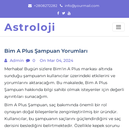
Skip
+2808272282
info@yourmail.com
to
content
Astroloji
Bim A Plus Şampuan Yorumları
Admin
0
On Mar 04, 2024
Merhaba! Bugün sizlere Bim'in A Plus markası altında
sunduğu şampuanın kullanıcılar üzerindeki etkilerini ve
yorumlarını aktaracağım. Bu makalede, Bim A Plus
Şampuan hakkında bilgi sahibi olmak isteyenler için değerli
ayrıntıları sunacağım.
Bim A Plus Şampuan, saç bakımında önemli bir rol
oynayan doğal bileşenlerle zenginleştirilmiş bir üründür.
Kullanıcılar, bu şampuanın saçlarını güçlendirdiğini ve saç
derisini beslediğini belirtmektedir. Özellikle kepek sorunu