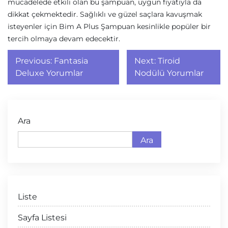
mücadelede etkili olan bu şampuan, uygun fiyatıyla da
dikkat çekmektedir. Sağlıklı ve güzel saçlara kavuşmak
isteyenler için Bim A Plus Şampuan kesinlikle popüler bir
tercih olmaya devam edecektir.
Yazı
Previous:
Fantasia
Next:
Tiroid
gezinmesi
Deluxe Yorumlar
Nodülü Yorumlar
Ara
Ara
Liste
Sayfa Listesi