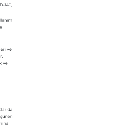
D-140,
ullanım
de
leri ve
r.
k ve
tlar da
düşünen
amına