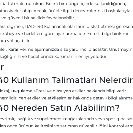
umda tutmak mümkün. Belirli bir döngü içinde kullanıldığında,
ansiyele sahip. Ancak, ürünle ilgili deneyimlerinizi başkalarıyla
ve güvenli bir şekilde faydalanabilir.
alara rağmen, RAD-140 kullanacak olanların dikkat etmesi gereken
ecrübeye ve hedeflere göre ayarlanmalıdır. Yeterli bilgi birikimi
a yol açabilir.
iler, karar verme aşamanızda size yardımcı olacaktır. Unutmayın,
ağlığınızı ve hedeflerinizi korumanın en iyi yoludur.
r
 Kullanım Talimatları Nelerdi
ozaj, uygulama süresi ve olası yan etkiler hakkında bilgi verir.
mlidir. Yan etkiler ve etkileşimler hakkında detaylı bilgi alınmal
0 Nereden Satın Alabilirim?
evrimiçi sağlık ve supplement mağazalarında veya spor gıda sat
an önce ürünün kalitesini ve satıcının güvenilirliğini kontrol et