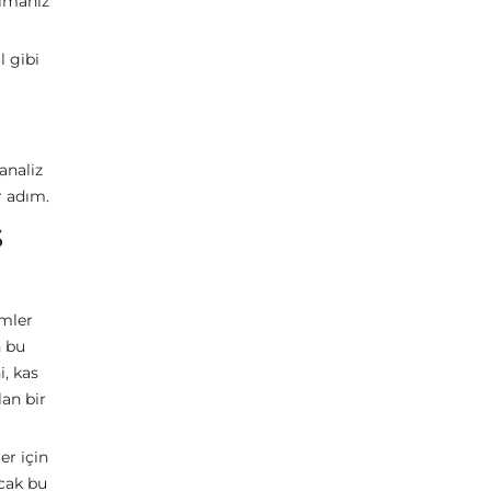
almanız
l gibi
analiz
r adım.
s
emler
n bu
i, kas
lan bir
er için
ncak bu