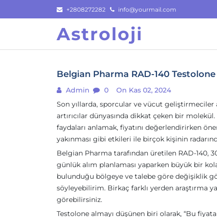
Skip
+2808272282
info@yourmail.com
to
Astroloji
content
Belgian Pharma RAD-140 Testolone 
Admin
0
On Kas 02, 2024
Son yıllarda, sporcular ve vücut geliştirmecile
artırıcılar dünyasında dikkat çeken bir molekül
faydaları anlamak, fiyatını değerlendirirken öneml
yakınması gibi etkileri ile birçok kişinin radarı
Belgian Pharma tarafından üretilen RAD-140, 30 
günlük alım planlaması yaparken büyük bir kolayl
bulunduğu bölgeye ve talebe göre değişiklik gö
söyleyebilirim. Birkaç farklı yerden araştırma y
görebilirsiniz.
Testolone almayı düşünen biri olarak, “Bu fiyata