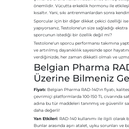
önemlidir. Vücutta erkeklik hormonu ile etkileşi
kısaltır. Yani, sıkı antrenmanlardan sonra kendini
Sporcular için bir diğer dikkat çekici özelliği is
yapıyorsanız, Testolone'un size sağladığı ekstra 
sporcunun istediği bir özellik değil mi?
Testolone'un sporcu performansı takımına yaptığı
ve artırılmış dayanıklılık sayesinde spor hayatın
verdiğinizde, her zaman dikkatli olmalı ve uz
Belgian Pharma RAD-1
Üzerine Bilmeniz Ge
Fiyatı
: Belgian Pharma RAD-140'ın fiyatı, kalite
çevrimiçi platformlarda 100-150 TL civarında sa
adına bu tür maddeleri tanınmış ve güvenilir s
daha değerli!
Yan Etkileri
: RAD-140 kullanımı ile ilgili olarak 
Bunlar arasında aşırı atalet, uyku sorunları ve b