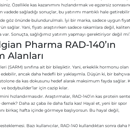
siniz. Özellikle kas kazanımını hızlandırmak ve egzersiz sonrası
 vadede sağladığı sonuçlar, bu yatırımı mantıklı hale getirebilir
ği de göz önünde bulundurulmalı. İyi bir marka, sadece uygun fiya
 sağlar. Yani, fiyatı araştırırken sadece rakamlara değil, kaliten
var. Sonuçta, sağlığımız yatırım yapmayı gerektiriyor değil mi
lgian Pharma RAD-140’ın
m Alanları
ri (SARM) sınıfına ait bir bileşiktir. Yani, erkeklik hormonu olan
 edebilir, ancak daha hedefli bir yaklaşımla. Düşün ki, bir bahçıva
 Testolone da kas dokusunu hedef alarak maksimum fayda sağlar. 
ve bodybuilder’lar için cazip kılar.
şimini hızlandırmasıdır. Araştırmalar, RAD-140’ın kas protein sente
demek? Daha az çaba ile daha fazla kas! Hayal et, yeni bir spor
nı birkaç hafta içinde görmeye başlıyorsun. Bu hayal değil,
esteklemesi. Bazı kullanıcılar, RAD-140 kullandıktan sonra daha hı