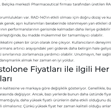
. Belçika merkezli Pharmaceutical firması tarafından üretilen RA
orumlulukları var. RAD-140’ın etkili olması için doğru dozaj ve k
ak gerek; aşırı kullanımları beraberinde istenmeyen yan etkileri 
rının performanslarının gerisinde kalmadan daha ileriye gidebilir
e birleştiğinde, bu madde mükemmel bir tamamlayıcı olabilir.
dikkatini çeken bir ürün olarak öne çıkıyor. Kullanıcıların deneyim
rmans artırıcı arayışındaki yeri giderek daha belirgin hale geliyo
i sınırlarınızı zorlamanıza yardımcı olabilir. Unutmayın, her sağlı
danışmanlık almak her zaman en iyi yoldur.
olone Fiyatları ile ilgili Her
ları
ün kalitesine ve markaya göre değişiklik gösteriyor. Genellikle, bu
TL arasında değişiyor. Ancak, bazı yerlerde bunun daha üstünde fiya
mantığıyla, daha yüksek fiyatlı ürünlerin daha etkili olduğunu 
li olmalısınız. Çünkü yüksek fiyat her zaman kaliteli olduğu anl