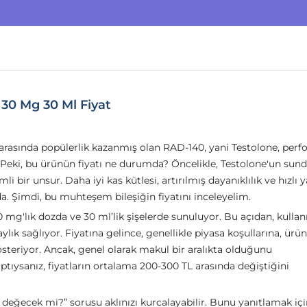
30 Mg 30 Ml Fiyat
r arasında popülerlik kazanmış olan RAD-140, yani Testolone, per
. Peki, bu ürünün fiyatı ne durumda? Öncelikle, Testolone'un sun
i bir unsur. Daha iyi kas kütlesi, artırılmış dayanıklılık ve hızlı 
nda. Şimdi, bu muhteşem bileşiğin fiyatını inceleyelim.
mg'lık dozda ve 30 ml’lik şişelerde sunuluyor. Bu açıdan, kullanı
ık sağlıyor. Fiyatına gelince, genellikle piyasa koşullarına, ürü
steriyor. Ancak, genel olarak makul bir aralıkta olduğunu
aptıysanız, fiyatların ortalama 200-300 TL arasında değiştiğini
 değecek mi?” sorusu aklınızı kurcalayabilir. Bunu yanıtlamak içi