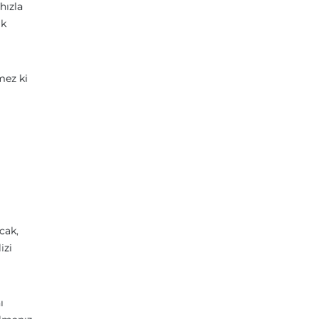
hızla
ik
mez ki
cak,
izi
ı