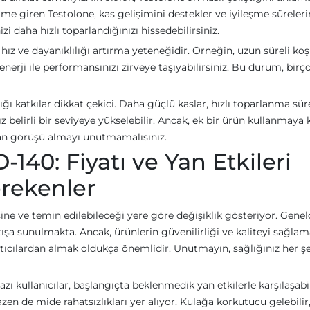
me giren Testolone, kas gelişimini destekler ve iyileşme süreleri
zi daha hızlı toparlandığınızı hissedebilirsiniz.
e hız ve dayanıklılığı artırma yeteneğidir. Örneğin, uzun süreli koş
enerji ile performansınızı zirveye taşıyabilirsiniz. Bu durum, birç
 katkılar dikkat çekici. Daha güçlü kaslar, hızlı toparlanma süre
ız belirli bir seviyeye yükselebilir. Ancak, ek bir ürün kullanmaya 
man görüşü almayı unutmamalısınız.
40: Fiyatı ve Yan Etkileri
rekenler
sine ve temin edilebileceği yere göre değişiklik gösteriyor. Genel
tışa sunulmakta. Ancak, ürünlerin güvenilirliği ve kaliteyi sağla
atıcılardan almak oldukça önemlidir. Unutmayın, sağlığınız her 
bazı kullanıcılar, başlangıçta beklenmedik yan etkilerle karşılaşabi
azen de mide rahatsızlıkları yer alıyor. Kulağa korkutucu gelebili