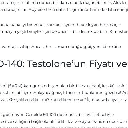
 bir ateşin etrafında dönen bir dans olarak düşünebilirsin. Alevler 
iye dönüştürür. Böylece hem daha fit görünür hem de daha enerj
amanda daha iyi bir vücut kompozisyonu hedefleyen herkes için
acıyla yaşlı bireyler için de önemli bir destek olabilir. Kim iste
zi avantaja sahip. Ancak, her zaman olduğu gibi, yeni bir ürüne
140: Testolone’un Fiyatı ve
eri (SARM) kategorisinde yer alan bir bileşen. Yani, kas kütlesini
ullanılabiliyor. Anlayacağınız, fitness tutkunlarının gözdesi! An
yor. Gerçekten etkili mi? Yan etkileri neler? İşte burada fiyat anal
k gösteriyor. Genelde 50-100 dolar arası bir fiyat etiketiyle
si ve saflığına bağlı olarak farklılık arz ediyor. Yani, en ucuz olan