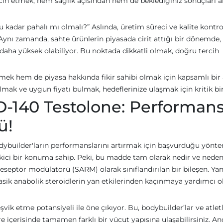
tercih etmek, hem sağlık açısından hem de beklediğiniz sonuçları 
bu kadar pahalı mı olmalı?” Aslında, üretim süreci ve kalite kontro
. Aynı zamanda, sahte ürünlerin piyasada cirit attığı bir dönemde,
 daha yüksek olabiliyor. Bu noktada dikkatli olmak, doğru tercih
mek hem de piyasa hakkında fikir sahibi olmak için kapsamlı bir 
mak ve uygun fiyatı bulmak, hedeflerinize ulaşmak için kritik bi
-140 Testolone: Performan
ü!
odybuilder'ların performanslarını artırmak için başvurduğu yönt
kici bir konuma sahip. Peki, bu madde tam olarak nedir ve nede
eseptör modülatörü (SARM) olarak sınıflandırılan bir bileşen. Yan
lasik anabolik steroidlerin yan etkilerinden kaçınmaya yardımcı o
vik etme potansiyeli ile öne çıkıyor. Bu, bodybuilder’lar ve atletl
re içerisinde tamamen farklı bir vücut yapısına ulaşabilirsiniz. A