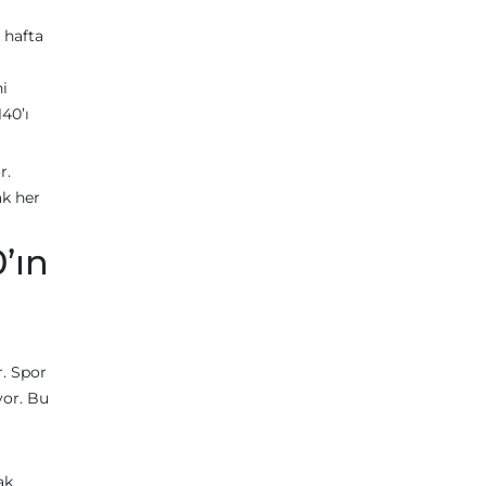
 hafta
i
40’ı
r.
ak her
’ın
r. Spor
yor. Bu
ı
ak