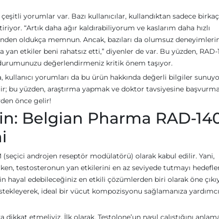
eşitli yorumlar var. Bazı kullanıcılar, kullandıktan sadece birkaç
tiriyor. “Artık daha ağır kaldırabiliyorum ve kaslarım daha hızlı
lerinden oldukça memnun. Ancak, bazıları da olumsuz deneyimlerin
an etkiler beni rahatsız etti,” diyenler de var. Bu yüzden, RAD-1
k durumunuzu değerlendirmeniz kritik önem taşıyor.
a, kullanıcı yorumları da bu ürün hakkında değerli bilgiler sunuyo
bilir; bu yüzden, araştırma yapmak ve doktor tavsiyesine başvurm
yden önce gelir!
nin: Belgian Pharma RAD-140
i
 (seçici androjen reseptör modülatörü) olarak kabul edilir. Yani,
en, testosteronun yan etkilerini en az seviyede tutmayı hedefle
in hayal edebileceğiniz en etkili çözümlerden biri olarak öne çıkı
stekleyerek, ideal bir vücut kompozisyonu sağlamanıza yardımc
ikkat etmeliyiz. İlk olarak, Testolone’un nasıl çalıştığını anlam