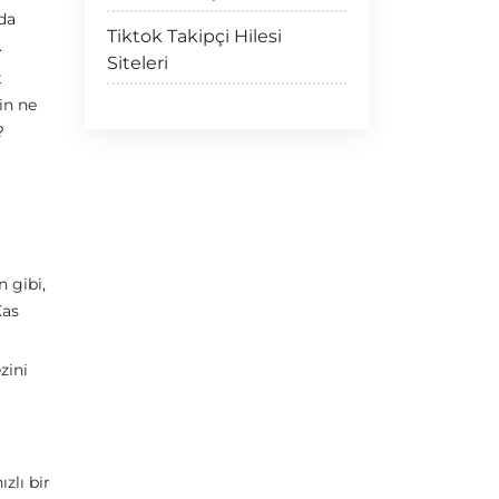
nda
Tiktok Takipçi Hilesi
.
Siteleri
t
in ne
?
n gibi,
Kas
zini
zlı bir