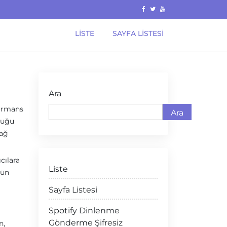
LISTE
SAYFA LISTESI
Ara
formans
Ara
duğu
yağ
cılara
Liste
nün
Sayfa Listesi
Spotify Dinlenme
Gönderme Şifresiz
n,