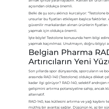
almak işinize yaramayabilir. Kaliteli bir ürün 
açısından oldukça önemli.
Belki de şu soru aklınızı kurcalıyor: “Testolone 
unsurlar bu fiyatları etkileyen başlıca faktörler
güvenilir markalardan alınan ürünlerin fiyatları
yapmak için oldukça önemli.
İşte böyle! Testolone konusunda hem bilgi edin
yapmak kaçınılmaz. Unutmayın, doğru bilgiyi al
Belgian Pharma RAD
Artırıcıların Yeni Yüz
Son yıllarda spor dünyasında, sporcuların ve b
arasında RAD-140 (Testolone) oldukça dikkat çe
kadar ilgi görüyor? RAD-140, selektif androjen r
gelişimini artırma potansiyeline sahip, ancak k
alternatif.
RAD-140, kas kütlesini artırma ve yağ kaybını teş
müthiş bir avantaj sağlar. Düşünün ki, az bir sü