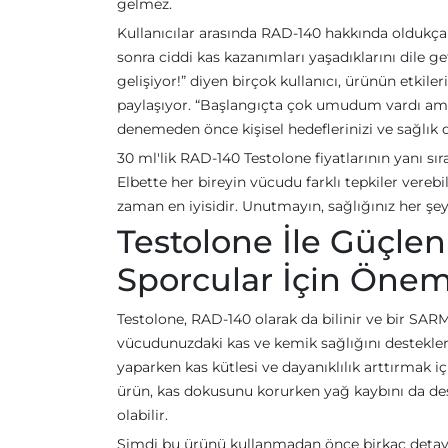
gelmez.
Kullanıcılar arasında RAD-140 hakkında oldukça ç
sonra ciddi kas kazanımları yaşadıklarını dile ge
gelişiyor!” diyen birçok kullanıcı, ürünün etki
paylaşıyor. “Başlangıçta çok umudum vardı ama y
denemeden önce kişisel hedeflerinizi ve sağlı
30 ml'lik RAD-140 Testolone fiyatlarının yanı sır
Elbette her bireyin vücudu farklı tepkiler vere
zaman en iyisidir. Unutmayın, sağlığınız her şe
Testolone İle Güçle
Sporcular İçin Önem
Testolone, RAD-140 olarak da bilinir ve bir SARM
vücudunuzdaki kas ve kemik sağlığını desteklerk
yaparken kas kütlesi ve dayanıklılık arttırmak iç
ürün, kas dokusunu korurken yağ kaybını da de
olabilir.
Şimdi bu ürünü kullanmadan önce birkaç detaya d