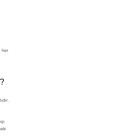
 her
r?
ıdır.
ışı
mek