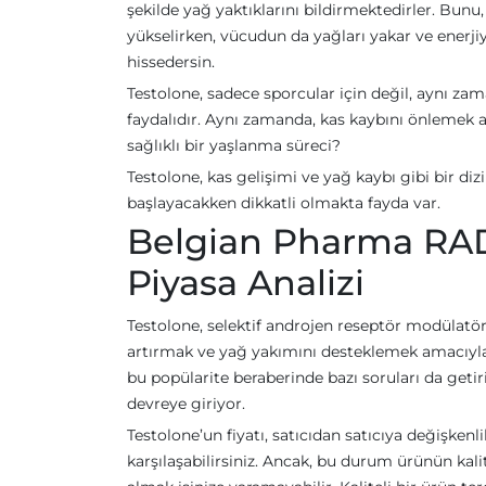
şekilde yağ yaktıklarını bildirmektedirler. Bunu,
yükselirken, vücudun da yağları yakar ve enerj
hissedersin.
Testolone, sadece sporcular için değil, aynı z
faydalıdır. Aynı zamanda, kas kaybını önlemek am
sağlıklı bir yaşlanma süreci?
Testolone, kas gelişimi ve yağ kaybı gibi bir di
başlayacakken dikkatli olmakta fayda var.
Belgian Pharma RAD-
Piyasa Analizi
Testolone, selektif androjen reseptör modülatörl
artırmak ve yağ yakımını desteklemek amacıyla k
bu popülarite beraberinde bazı soruları da getiri
devreye giriyor.
Testolone’un fiyatı, satıcıdan satıcıya değişkenli
karşılaşabilirsiniz. Ancak, bu durum ürünün kalite