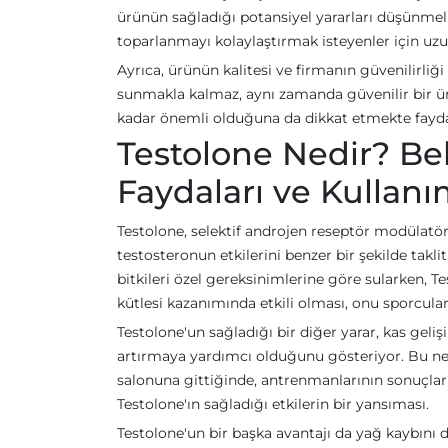
ürünün sağladığı potansiyel yararları düşünmeli
toparlanmayı kolaylaştırmak isteyenler için uzun
Ayrıca, ürünün kalitesi ve firmanın güvenilirli
sunmakla kalmaz, aynı zamanda güvenilir bir ürün
kadar önemli olduğuna da dikkat etmekte fayda 
Testolone Nedir? Be
Faydaları ve Kullanı
Testolone, selektif androjen reseptör modülatörle
testosteronun etkilerini benzer bir şekilde taklit
bitkileri özel gereksinimlerine göre sularken,
kütlesi kazanımında etkili olması, onu sporcular 
Testolone'un sağladığı bir diğer yarar, kas geli
artırmaya yardımcı olduğunu gösteriyor. Bu ne 
salonuna gittiğinde, antrenmanlarının sonuçları
Testolone'ın sağladığı etkilerin bir yansıması.
Testolone'un bir başka avantajı da yağ kaybını d