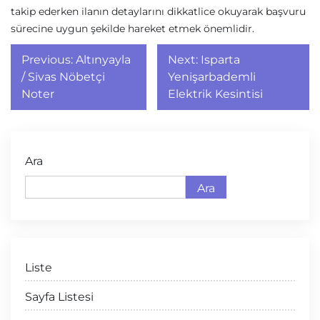
takip ederken ilanın detaylarını dikkatlice okuyarak başvuru
sürecine uygun şekilde hareket etmek önemlidir.
Yazı
Previous:
Altınyayla
Next:
Isparta
gezinmesi
/ Sivas Nöbetçi
Yenişarbademli
Noter
Elektrik Kesintisi
Ara
Ara
Liste
Sayfa Listesi