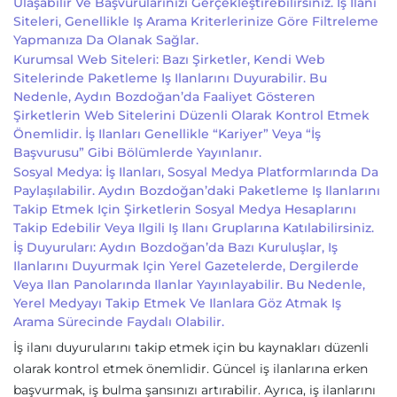
Ulaşabilir Ve Başvurularınızı Gerçekleştirebilirsiniz. İş Ilanı
Siteleri, Genellikle Iş Arama Kriterlerinize Göre Filtreleme
Yapmanıza Da Olanak Sağlar.
Kurumsal Web Siteleri: Bazı Şirketler, Kendi Web
Sitelerinde Paketleme Iş Ilanlarını Duyurabilir. Bu
Nedenle, Aydın Bozdoğan’da Faaliyet Gösteren
Şirketlerin Web Sitelerini Düzenli Olarak Kontrol Etmek
Önemlidir. İş Ilanları Genellikle “Kariyer” Veya “İş
Başvurusu” Gibi Bölümlerde Yayınlanır.
Sosyal Medya: İş Ilanları, Sosyal Medya Platformlarında Da
Paylaşılabilir. Aydın Bozdoğan’daki Paketleme Iş Ilanlarını
Takip Etmek Için Şirketlerin Sosyal Medya Hesaplarını
Takip Edebilir Veya Ilgili Iş Ilanı Gruplarına Katılabilirsiniz.
İş Duyuruları: Aydın Bozdoğan’da Bazı Kuruluşlar, Iş
Ilanlarını Duyurmak Için Yerel Gazetelerde, Dergilerde
Veya Ilan Panolarında Ilanlar Yayınlayabilir. Bu Nedenle,
Yerel Medyayı Takip Etmek Ve Ilanlara Göz Atmak Iş
Arama Sürecinde Faydalı Olabilir.
İş ilanı duyurularını takip etmek için bu kaynakları düzenli
olarak kontrol etmek önemlidir. Güncel iş ilanlarına erken
başvurmak, iş bulma şansınızı artırabilir. Ayrıca, iş ilanlarını