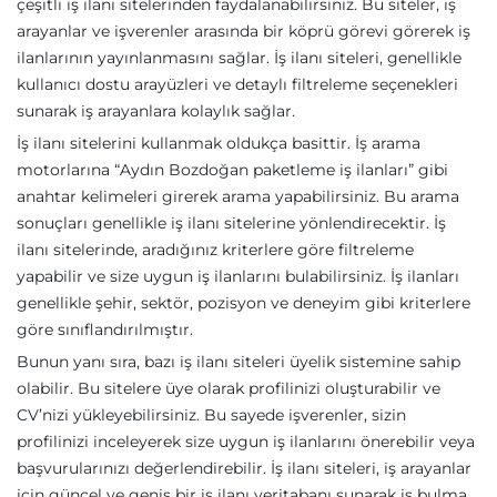
çeşitli iş ilanı sitelerinden faydalanabilirsiniz. Bu siteler, iş
arayanlar ve işverenler arasında bir köprü görevi görerek iş
ilanlarının yayınlanmasını sağlar. İş ilanı siteleri, genellikle
kullanıcı dostu arayüzleri ve detaylı filtreleme seçenekleri
sunarak iş arayanlara kolaylık sağlar.
İş ilanı sitelerini kullanmak oldukça basittir. İş arama
motorlarına “Aydın Bozdoğan paketleme iş ilanları” gibi
anahtar kelimeleri girerek arama yapabilirsiniz. Bu arama
sonuçları genellikle iş ilanı sitelerine yönlendirecektir. İş
ilanı sitelerinde, aradığınız kriterlere göre filtreleme
yapabilir ve size uygun iş ilanlarını bulabilirsiniz. İş ilanları
genellikle şehir, sektör, pozisyon ve deneyim gibi kriterlere
göre sınıflandırılmıştır.
Bunun yanı sıra, bazı iş ilanı siteleri üyelik sistemine sahip
olabilir. Bu sitelere üye olarak profilinizi oluşturabilir ve
CV’nizi yükleyebilirsiniz. Bu sayede işverenler, sizin
profilinizi inceleyerek size uygun iş ilanlarını önerebilir veya
başvurularınızı değerlendirebilir. İş ilanı siteleri, iş arayanlar
için güncel ve geniş bir iş ilanı veritabanı sunarak iş bulma