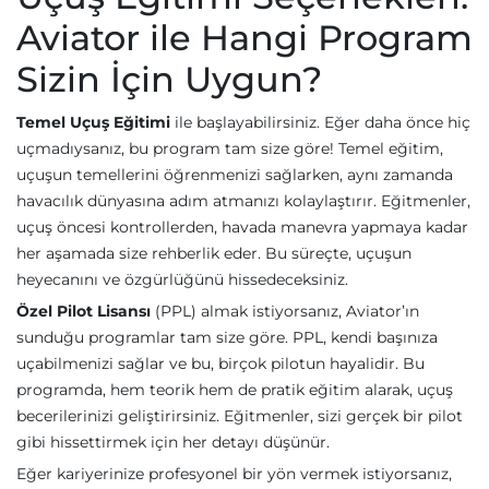
Aviator ile Hangi Program
Sizin İçin Uygun?
Temel Uçuş Eğitimi
ile başlayabilirsiniz. Eğer daha önce hiç
uçmadıysanız, bu program tam size göre! Temel eğitim,
uçuşun temellerini öğrenmenizi sağlarken, aynı zamanda
havacılık dünyasına adım atmanızı kolaylaştırır. Eğitmenler,
uçuş öncesi kontrollerden, havada manevra yapmaya kadar
her aşamada size rehberlik eder. Bu süreçte, uçuşun
heyecanını ve özgürlüğünü hissedeceksiniz.
Özel Pilot Lisansı
(PPL) almak istiyorsanız, Aviator’ın
sunduğu programlar tam size göre. PPL, kendi başınıza
uçabilmenizi sağlar ve bu, birçok pilotun hayalidir. Bu
programda, hem teorik hem de pratik eğitim alarak, uçuş
becerilerinizi geliştirirsiniz. Eğitmenler, sizi gerçek bir pilot
gibi hissettirmek için her detayı düşünür.
Eğer kariyerinize profesyonel bir yön vermek istiyorsanız,