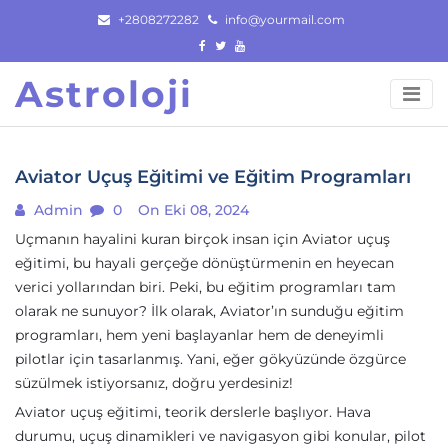
Skip
+2808272282
info@yourmail.com
to
content
Astroloji
Aviator Uçuş Eğitimi ve Eğitim Programları
Admin
0
On Eki 08, 2024
Uçmanın hayalini kuran birçok insan için Aviator uçuş
eğitimi, bu hayali gerçeğe dönüştürmenin en heyecan
verici yollarından biri. Peki, bu eğitim programları tam
olarak ne sunuyor? İlk olarak, Aviator’ın sunduğu eğitim
programları, hem yeni başlayanlar hem de deneyimli
pilotlar için tasarlanmış. Yani, eğer gökyüzünde özgürce
süzülmek istiyorsanız, doğru yerdesiniz!
Aviator uçuş eğitimi, teorik derslerle başlıyor. Hava
durumu, uçuş dinamikleri ve navigasyon gibi konular, pilot