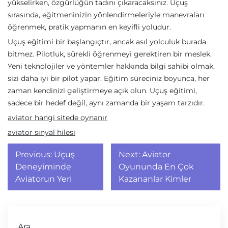
yükselirken, özgürlüğün tadını çıkaracaksınız. Uçuş
sırasında, eğitmeninizin yönlendirmeleriyle manevraları
öğrenmek, pratik yapmanın en keyifli yoludur.
Uçuş eğitimi bir başlangıçtır, ancak asıl yolculuk burada
bitmez. Pilotluk, sürekli öğrenmeyi gerektiren bir meslek.
Yeni teknolojiler ve yöntemler hakkında bilgi sahibi olmak,
sizi daha iyi bir pilot yapar. Eğitim süreciniz boyunca, her
zaman kendinizi geliştirmeye açık olun. Uçuş eğitimi,
sadece bir hedef değil, aynı zamanda bir yaşam tarzıdır.
aviator hangi sitede oynanır
aviator sinyal hilesi
Yazı
Previous:
Uçuş
Next:
Aviator
gezinmesi
Deneyiminde
Oyununda En Çok
Aviatorun Yeri
Kazananlar Kimler
Ara