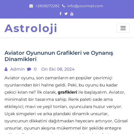
Skip
+2808272282
info@yourmail.com
to
content
Astroloji
Aviator Oyununun Grafikleri ve Oynanış
Dinamikleri
Admin
0
On Eki 08, 2024
Aviator oyunu, son zamanların en popüler çevrimiçi
oyunlarından biri haline geldi. Peki, bu oyunu bu kadar
çekici kılan ne? İlk olarak,
grafikleri
ile başlayalım. Aviator,
minimalist bir tasarıma sahip. Renk paleti sade ama
etkileyici; mavi ve yeşil tonları, oyunculara huzur veriyor.
Uçak simgeleri ve arka plandaki dinamik unsurlar,
oyuncunun dikkatini dağıtmadan heyecanı artırıyor. Görsel
unsurlar, oyunun akışına mükemmel bir şekilde entegre