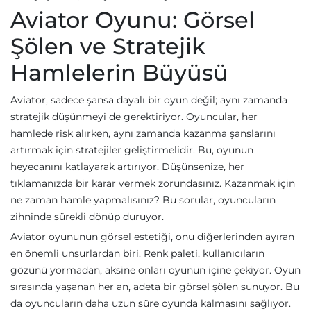
Aviator Oyunu: Görsel
Şölen ve Stratejik
Hamlelerin Büyüsü
Aviator, sadece şansa dayalı bir oyun değil; aynı zamanda
stratejik düşünmeyi de gerektiriyor. Oyuncular, her
hamlede risk alırken, aynı zamanda kazanma şanslarını
artırmak için stratejiler geliştirmelidir. Bu, oyunun
heyecanını katlayarak artırıyor. Düşünsenize, her
tıklamanızda bir karar vermek zorundasınız. Kazanmak için
ne zaman hamle yapmalısınız? Bu sorular, oyuncuların
zihninde sürekli dönüp duruyor.
Aviator oyununun görsel estetiği, onu diğerlerinden ayıran
en önemli unsurlardan biri. Renk paleti, kullanıcıların
gözünü yormadan, aksine onları oyunun içine çekiyor. Oyun
sırasında yaşanan her an, adeta bir görsel şölen sunuyor. Bu
da oyuncuların daha uzun süre oyunda kalmasını sağlıyor.